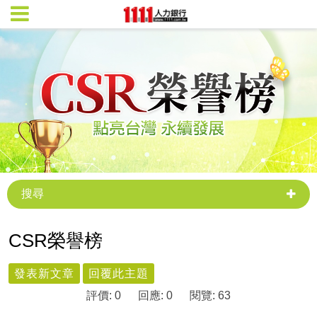
搜尋
CSR榮譽榜
發表新文章
回覆此主題
評價: 0
回應: 0
閱覽: 63