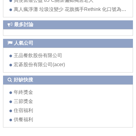
買便當做公益 85˚C關懷偏鄉獨居老人
萬人瘋淨灘 垃圾沒變少 花旗攜手Rethink 化口號為行動 推創意環境教育
最多討論
人氣公司
王品餐飲股份有限公司
宏碁股份有限公司(acer)
好缺快搜
年終獎金
三節獎金
住宿福利
供餐福利