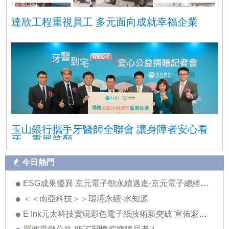
達欣工程重視員工 多元面向成就幸福企業
玉山銀行攜手牙醫師全聯會 讓身障者安心看
牙、重展笑顏
今日熱門
ESG成果優異 京元電子朝永續邁進-京元電子總經理劉安炫
＜＜南亞科技＞＞環境永續-水知源
E Ink元太科技實現彩色電子紙技術新突破 宣佈彩色電子紙將進入電子書閱讀器與零售看板兩大應用領域