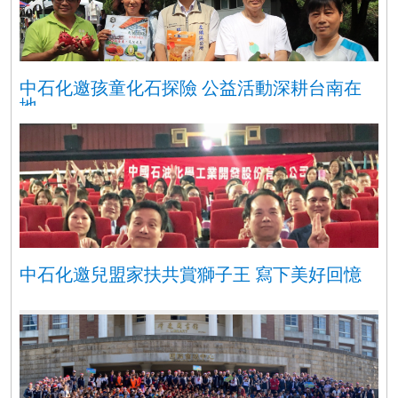
中石化邀孩童化石探險 公益活動深耕台南在
地
中石化邀兒盟家扶共賞獅子王 寫下美好回憶