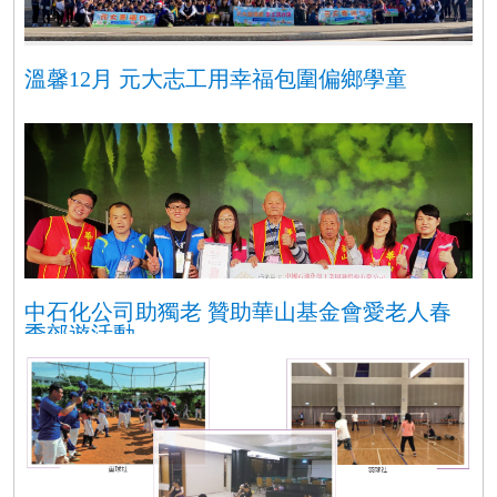
溫馨12月 元大志工用幸福包圍偏鄉學童
中石化公司助獨老 贊助華山基金會愛老人春
季郊遊活動