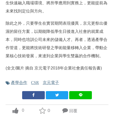
生快速融入職場環境、將所學應用到實務上，更能提前為
未來找到定位與方向。
除此之外，只要學生在實習期間表現優異，京元更祭出優
渥的留任方案，以期能降低學生日後進入社會的就業成
本，同時也培訓公司未來的儲備人才。再者，透過產學合
作管道，更能將技術研發之學術能量移轉入企業，帶動企
業核心技術發展，來達到企業與學生雙贏的合作機制。
(全文/圖片 摘自 京元電子2018年企業社會責任報告書)
產學合作
CSR
京元電子
0
0
回覆
up vote