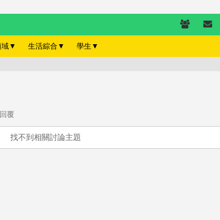
領域
▼
生活綜合
▼
學生
▼
回覆
找不到相關討論主題