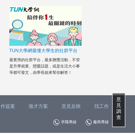
TUN大學網最懂大學生的社群平台
最實用的社群平台，最多贈獎活動，不管
是升學就業、戀愛話題，或是生活大小事
等都可發文，由學長姐來幫你解答！
意
見
合作提案
徵才方案
意見反映
找工作
調
查
求職專線
廠商專線