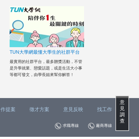
TUN大學網最懂大學生的社群平台
最實用的社群平台，最多贈獎活動，不管
是升學就業、戀愛話題，或是生活大小事
等都可發文，由學長姐來幫你解答！
意
見
合作提案
徵才方案
意見反映
找工作
調
查
求職專線
廠商專線