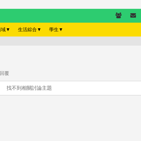
領域
▼
生活綜合
▼
學生
▼
回覆
找不到相關討論主題