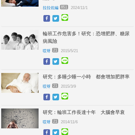
851
拉拉佐編
2024/11/1
輪班工作危害多！研究：恐增肥胖、糖尿
病風險
21
哎呀
2015/5/21
研究：多睡少睡一小時 都會增加肥胖率
21
哎呀
2015/3/9
研究：輪班工作長達十年 大腦會早衰
21
哎呀
2014/11/6