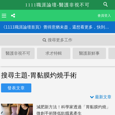
1111職涯論壇-醫護非視不可
會員登入
《1111職涯論壇首頁》覺得意猶未盡，還想看更多，快到職涯論壇首頁！！
搜尋更多工作
醫護非視不可
求才特輯
醫護新鮮事
搜尋主題-胃黏膜灼燒手術
發表文章
最新文章
減肥新方法！科學家透過「胃黏膜灼燒」
微創手術降低飢餓素產生