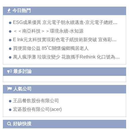
今日熱門
ESG成果優異 京元電子朝永續邁進-京元電子總經理劉安炫
＜＜南亞科技＞＞環境永續-水知源
E Ink元太科技實現彩色電子紙技術新突破 宣佈彩色電子紙將進入電子書閱讀器與零售看板兩大應用領域
買便當做公益 85˚C關懷偏鄉獨居老人
萬人瘋淨灘 垃圾沒變少 花旗攜手Rethink 化口號為行動 推創意環境教育
最多討論
人氣公司
王品餐飲股份有限公司
宏碁股份有限公司(acer)
好缺快搜