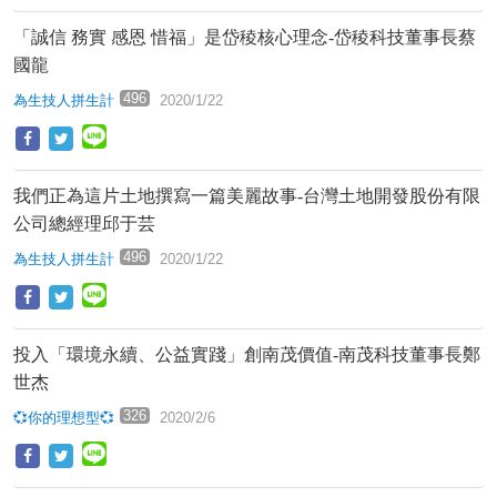
「誠信 務實 感恩 惜福」是岱稜核心理念-岱稜科技董事長蔡
國龍
496
為生技人拼生計
2020/1/22
我們正為這片土地撰寫一篇美麗故事-台灣土地開發股份有限
公司總經理邱于芸
496
為生技人拼生計
2020/1/22
投入「環境永續、公益實踐」創南茂價值-南茂科技董事長鄭
世杰
326
💞你的理想型💞
2020/2/6