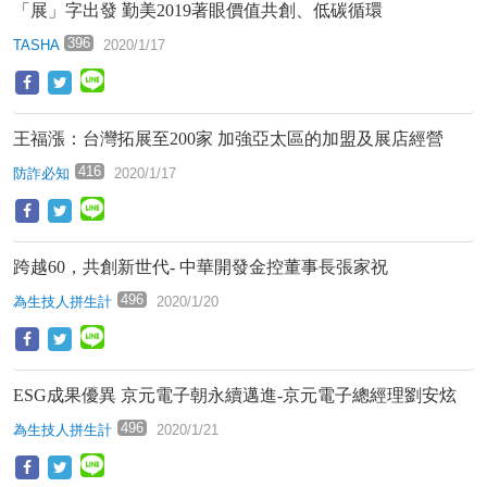
「展」字出發 勤美2019著眼價值共創、低碳循環
396
TASHA
2020/1/17
王福漲：台灣拓展至200家 加強亞太區的加盟及展店經營
416
防詐必知
2020/1/17
跨越60，共創新世代- 中華開發金控董事長張家祝
496
為生技人拼生計
2020/1/20
ESG成果優異 京元電子朝永續邁進-京元電子總經理劉安炫
496
為生技人拼生計
2020/1/21