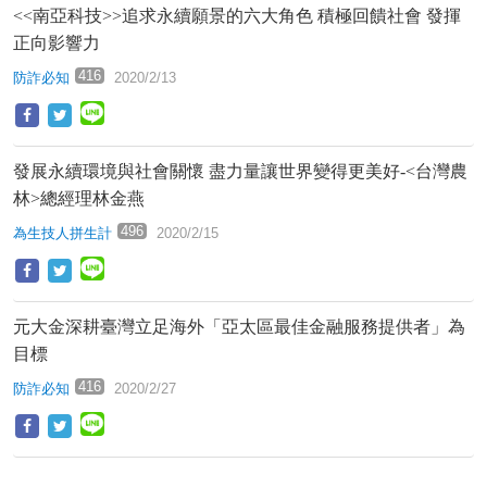
<<南亞科技>>追求永續願景的六大角色 積極回饋社會 發揮
正向影響力
416
防詐必知
2020/2/13
發展永續環境與社會關懷 盡力量讓世界變得更美好-<台灣農
林>總經理林金燕
496
為生技人拼生計
2020/2/15
元大金深耕臺灣立足海外「亞太區最佳金融服務提供者」為
目標
416
防詐必知
2020/2/27