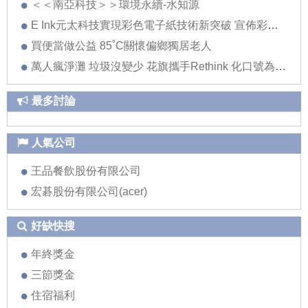
＜＜南亞科技＞＞環境永續-水知源
E Ink元太科技實現彩色電子紙技術新突破 宣佈彩色電子紙將進入電子書閱讀器與零售看板兩大應用領域
買便當做公益 85˚C關懷偏鄉獨居老人
萬人瘋淨灘 垃圾沒變少 花旗攜手Rethink 化口號為行動 推創意環境教育
最多討論
人氣公司
王品餐飲股份有限公司
宏碁股份有限公司(acer)
好缺快搜
年終獎金
三節獎金
住宿福利