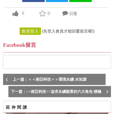
0
0
回覆
up vote
會員登入
(先登入會員才能回覆留言喔!)
Facebook留言
上一篇：＜＜南亞科技＞＞環境永續-水知源
下一篇：<<南亞科技>>追求永續願景的六大角色 積極
回饋社會 發揮正向影響力
延伸閱讀