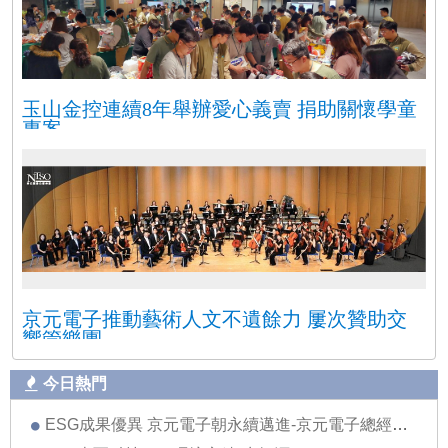
玉山金控連續8年舉辦愛心義賣 捐助關懷學童
專案
京元電子推動藝術人文不遺餘力 屢次贊助交
響管樂團
今日熱門
ESG成果優異 京元電子朝永續邁進-京元電子總經理劉安炫