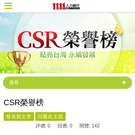
搜尋
CSR榮譽榜
發表新文章
回覆此主題
評價: 0
回應: 0
閱覽: 142