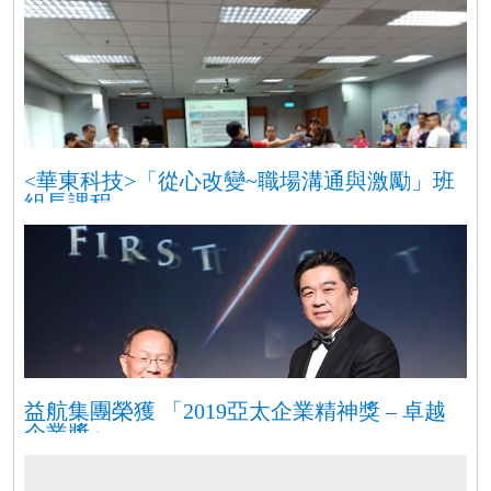
<華東科技>「從心改變~職場溝通與激勵」班
組長課程
益航集團榮獲 「2019亞太企業精神獎 – 卓越
企業獎」