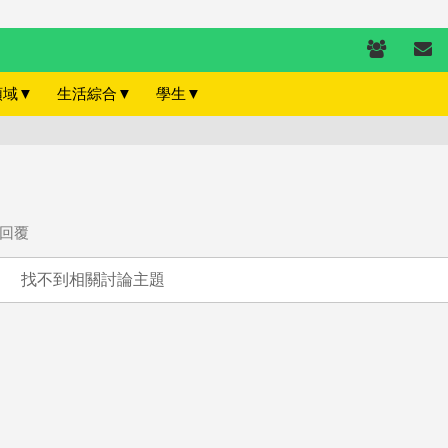
領域
▼
生活綜合
▼
學生
▼
回覆
找不到相關討論主題