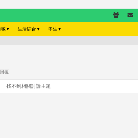
領域
▼
生活綜合
▼
學生
▼
回覆
找不到相關討論主題