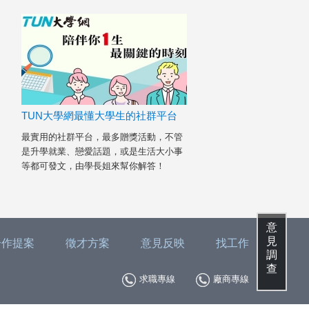
TUN大學網最懂大學生的社群平台
最實用的社群平台，最多贈獎活動，不管
是升學就業、戀愛話題，或是生活大小事
等都可發文，由學長姐來幫你解答！
意
見
合作提案
徵才方案
意見反映
找工作
調
查
求職專線
廠商專線