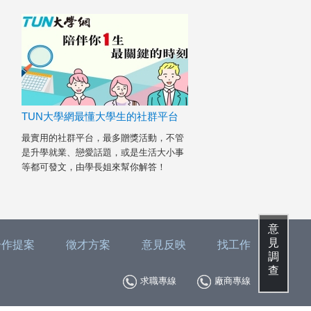
TUN大學網最懂大學生的社群平台
最實用的社群平台，最多贈獎活動，不管
是升學就業、戀愛話題，或是生活大小事
等都可發文，由學長姐來幫你解答！
意
見
合作提案
徵才方案
意見反映
找工作
調
查
求職專線
廠商專線