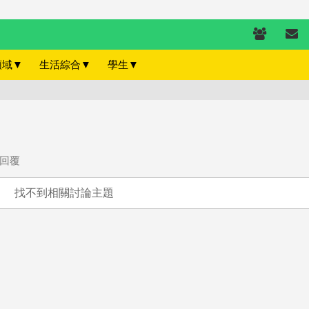
領域
▼
生活綜合
▼
學生
▼
回覆
找不到相關討論主題