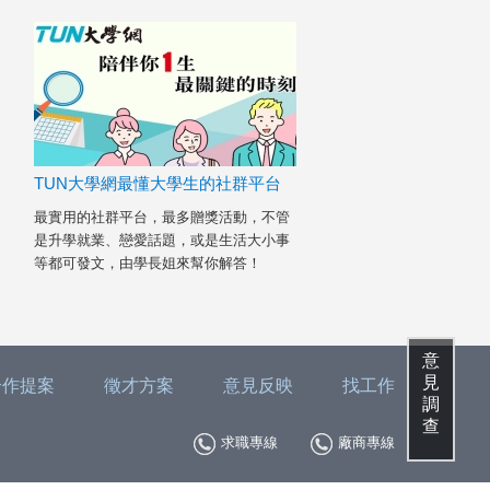
TUN大學網最懂大學生的社群平台
最實用的社群平台，最多贈獎活動，不管
是升學就業、戀愛話題，或是生活大小事
等都可發文，由學長姐來幫你解答！
意
見
合作提案
徵才方案
意見反映
找工作
調
查
求職專線
廠商專線