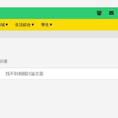
領域
▼
生活綜合
▼
學生
▼
回覆
找不到相關討論主題