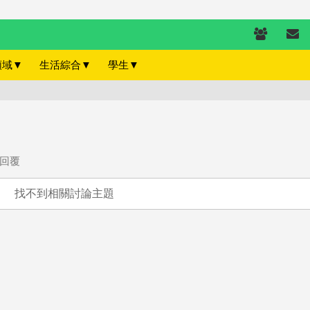
領域
▼
生活綜合
▼
學生
▼
回覆
找不到相關討論主題