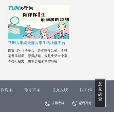
TUN大學網最懂大學生的社群平台
最實用的社群平台，最多贈獎活動，不管
是升學就業、戀愛話題，或是生活大小事
等都可發文，由學長姐來幫你解答！
意
見
合作提案
徵才方案
意見反映
找工作
調
查
求職專線
廠商專線