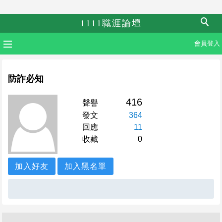
1111職涯論壇
會員登入
防詐必知
416
聲譽
發文
364
回應
11
收藏
0
加入好友
加入黑名單