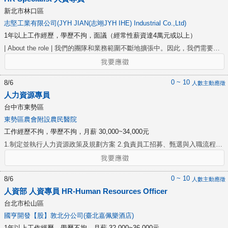
新北市林口區
志堅工業有限公司(JYH JIAN(志翊JYH IHE) Industrial Co.,Ltd)
1年以上工作經歷，學歷不拘，面議（經常性薪資達4萬元或以上）
| About the role | 我們的團隊和業務範圍不斷地擴張中。因此，我們需要一
位細心謹慎的人資專員，從第一線開始接觸同仁，處理從招募甄選、到職與
各類保險等事務，讓員工在每個環節都受到妥善關懷。處理與管理企業內部
人力相關行政手續，同時也會負責辦公室行政管理，協助我們建立系統化的
0 ~ 10
8/6
人數主動應徵
行政管理流程，妥善管理辦公室資產與文件，提升同仁的辦公效率。 | What
人力資源專員
will you do | ▸ 釐清營運團隊的人力需求，運用合適招募管道與甄選工具尋
台中市東勢區
求人才 ▸ 處理員工到/離職作業，並管理相關文件資料 ▸ 支援管理人資行政
東勢區農會附設農民醫院
相關行政作業 ▸ 執行主管交辦事宜 | Who you are | ▸ 工作細心，能有條不
工作經歷不拘，學歷不拘，月薪 30,000~34,000元
紊的執行任務 ▸ 適時與不同背景的人互動 ▸ 具備同理心與良好的溝通能
力，能夠理解各方立場與需求 ▸ 問題解決能力，能根據事情輕重緩和安排工
1.制定並執行人力資源政策及規劃方案 2.負責員工招募、甄選與入職流程管
作進度，完成主管交辦的任務 | Minimum qualifications | ▸ 大學以上或同等
理 3.管理薪酬福利方案，執行勞保、團保及薪資核算 4.撰寫與更新職務說
學習經驗
明書及人事資料管理 5.辦理勞資關係案件，確保合乎勞動法規 6.分析人力
資源數據，執行組織發展策略 7.規劃與執行員工培訓，提升員工專業技能
0 ~ 10
8/6
人數主動應徵
人資部 人資專員 HR-Human Resources Officer
台北市松山區
國亨開發【股】敦北分公司(臺北嘉佩樂酒店)
1年以上工作經歷，學歷不拘，月薪 32,000~36,000元