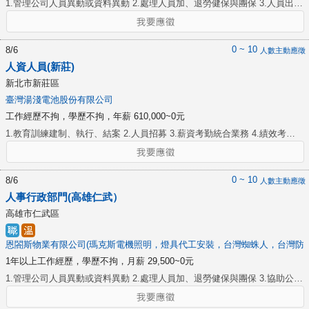
1.管理公司人員異動或資料異動 2.處理人員加、退勞健保與團保 3.人員出勤
管理，輸入匯入每日出勤表，了解人員實際出勤狀況 4.協助主管製作各類表
單，及提供人事行政作業流程 5.協助公司各部門招募 6.行政庶務支援 7.製
作公司新進人員之證件或填發離職人員之離職證明 8.登記公司新進人員各項
0 ~ 10
8/6
人數主動應徵
相關資料 9.處理員工請假、缺席、獎懲、獎金、薪給變更及其他異動資料
人資人員(新莊)
10.協助公司有關人事資料之查詢與答覆事項
新北市新莊區
臺灣湯淺電池股份有限公司
工作經歷不拘，學歷不拘，年薪 610,000~0元
1.教育訓練建制、執行、結案 2.人員招募 3.薪資考勤統合業務 4.績效考核
作業 5.人資行政業務建置與執行 6.勞保/健保/勞退作業 7.其他主管交辦事項
0 ~ 10
8/6
人數主動應徵
人事行政部門(高雄仁武）
高雄市仁武區
恩閤斯物業有限公司(瑪克斯電機照明，燈具代工安裝，台灣蜘蛛人，台灣防
1年以上工作經歷，學歷不拘，月薪 29,500~0元
1.管理公司人員異動或資料異動 2.處理人員加、退勞健保與團保 3.協助公司
各部門招募 4.行政庶務支援 5.登記公司新進人員各項相關資料 6.處理員工
請假、缺席、獎懲、獎金、薪給變更及其他異動資料 7.保存公司員工的人力