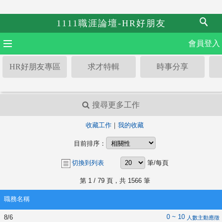
1111職涯論壇-HR好朋友
會員登入
HR好朋友專區
求才特輯
時事分享
搜尋更多工作
收藏工作
｜
我的收藏
目前排序：
切換到列表
筆/每頁
第
1
/ 79 頁，共 1566 筆
職務名稱
0 ~ 10
8/6
人數主動應徵