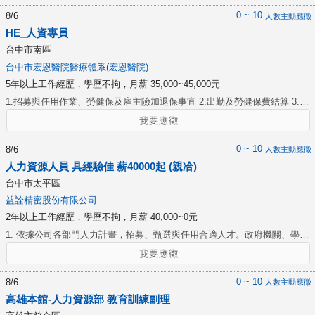
interviewing techniques using methods such as verbal presentations and
新人入職不熟悉◆ ◆薪資隨職務能力調整◆ ◆月休8天，排休制◆ ★福利★
0 ~ 10
8/6
人數主動應徵
written directions to ensure the hiring and retention of qualified and
1.勞健保 2.特休、生理假等法定假別 3.中午供餐/誤餐費 4.全勤獎金 5.員工
HE_人資專員
efficient employees. 2. Assist and ensure that employees are developed
購買優惠
台中市南區
and utilized to their maximum potential by controlling the implementation,
台中市宏恩醫院醫療體系(宏恩醫院)
administration, and monitoring of all training programs. Instruct training
5年以上工作經歷，學歷不拘，月薪 35,000~45,000元
classes, analyze and review current and proposed methods, and consult
with and offer recommendations to the management staff for
1.招募與任用作業、勞健保及雇主險加退保事宜 2.出勤及勞健保費結算 3.考
improvement. 3. Assist with monitoring the employee performance
核作業 4.調解勞資爭議、處理員工資遣解雇等特殊人力資源相關議題。 5.
appraisal programs to ensure reviews are timely. Read and analyze
員工關係管理、回覆員工諮詢問題 6.工作/請假規則依法令更新調整 7.報備
evaluations and goals to ensure appraisal comments are appropriate and
支援作業 8.辦理勞工保險(職災/育嬰留停/留職停薪) 9.年度勞工健檢作業 10.
0 ~ 10
8/6
人數主動應徵
goals are measurable and achievable. Direct and administer employee
每月政府相關事宜申報 11.院區督考及評鑑作業 12.主管交辦事項
人力資源人員 具經驗佳 薪40000起 (親冾)
relations programs and activities such as employee recognition and
******************************************************* 人資或醫管畢可，或人事
台中市太平區
service award ceremonies, social functions, and general hotel meetings to
總務經驗可。
益詮精密股份有限公司
maintain a positive employee relations climate. 4. Assist with the
2年以上工作經歷，學歷不拘，月薪 40,000~0元
development, implementation, and administration of policies and programs
related to the management of all hotel personnel to ensure the
1. 依據公司各部門人力計畫，招募、甄選與任用合適人才。政府機關、學校
maintenance of a positive and productive employment environment. 5.
機關之申請及招募相關經驗。 2. 建置與維護企業內部人力資源之相關紀
Monitor for fair and consistent application. 6. Ensure compliance with all
錄。 3. 規劃、指導與協調所有與員工相關的問題。 4.外籍員工管理，包含
State and Federal laws as well as regulations and court rulings that pertain
工作證申請、移工問題處理等。 5. 規劃公司整體教育訓練計畫，進行訓練
0 ~ 10
8/6
人數主動應徵
to Human Resources by reviewing current management practices,
與發展之需求分析、執行與成效評估。 6. 進行工作分析，作為日後部門進
高雄本館-人力資源部 教育訓練副理
implementing new procedures, and communicating verbally and in writing
行職務盤點、職務分配、人力配置、部門職掌及職務說明書建立時的參考依