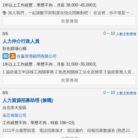
1年以上工作經歷，學歷不拘，月薪 38,000~45,000元
📚 加入我們，一起讓數字與制度在指尖間舞動吧！ 在這裡，你不僅是一名
會計或人資，你將成為公司運作的橋樑，牽起管理與財務的雙手！ 💼 你將
會： 1. 準確進行會計帳務處理，掌握營業與稅務申報等細節。 2. 處理員工
薪資計算、勞健保作業，以及其他人事相關作業。 3. 進行學費收取與記
0 ~ 10
8/6
人數主動應徵
錄，打造完善的收支管理。 4. 熟練操作會計軟體，編製傳票與財務報表，
人力仲介行政人員
為決策提供有力數據支持。 5. 規劃薪酬福利管理，促進員工關係與績效提
彰化縣埔心鄉
升。 ✨ 準備好與我們一同邁向更精采的職場旅程了嗎？ 你的專業與細心，
合贏管理顧問有限公司
將是組織穩定運作的重要基石！
1年以上工作經歷，學歷不拘，月薪 31,000~35,000元
1.協助雇主申請移工相關事務 2.熟悉相關移工法令及辦理 3.協助業務人員處
理客戶服務事項 4.移工入境前、後各項申請作業 5.需熟悉電腦、主動積
極，並學習公司聘軒系統 有駕照，會開車 (優先入取) ☆3個月後依能力調薪
☆有經驗，薪水面議
0 ~ 10
8/6
人數主動應徵
人力資源招募助理 (兼職)
台北市大安區
朵芯有限公司
工作經歷不拘，學歷不拘，時薪 196~0元
1111平台履歷篩選、電話招募徵才、面試邀約、回報招募數據表 (熟悉1111
人力銀行招募) ◉ 具備良好溝通、說服能力 ◉ 個性活潑外向 *上班時間：平