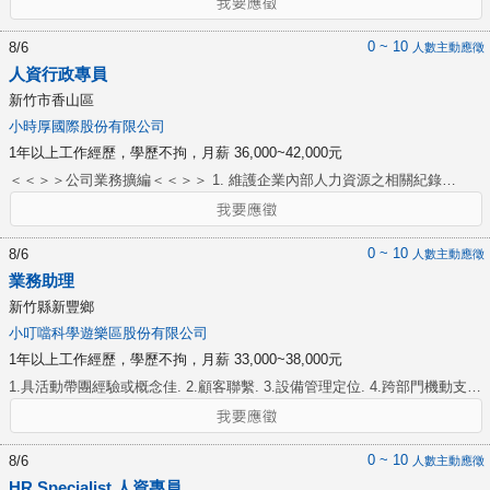
日 周一至周五平日時間，下午13：30~17：30 * (一周上班至少3-4天 )
0 ~ 10
8/6
人數主動應徵
人資行政專員
新竹市香山區
小時厚國際股份有限公司
1年以上工作經歷，學歷不拘，月薪 36,000~42,000元
＜＜＞＞公司業務擴編＜＜＞＞ 1. 維護企業內部人力資源之相關紀錄
（如：員工基本資料、勞動契約、工作說明書、出缺勤紀錄等）。 2. 門店
新進/離職員工勞健保、團保加退保作業。 3. 協助核算門店薪酬及發放作
業、薪資二代健保/薪資所得稅扣繳及申報作業。 4. 處理勞工保險/團險傷病
0 ~ 10
8/6
人數主動應徵
給付申請理賠等相關事宜。 5. 人力資源相關文件之更新與管理。 6. 熟悉人
業務助理
資法規（如：勞基法、勞動相關法令)。 7. 規劃與協調所有與員工相關的問
新竹縣新豐鄉
題（如：雇用契約、勞動相關法令、員工關係等）。 8.調解勞資爭議、處理
小叮噹科學遊樂區股份有限公司
員工資遣解雇等特殊人力資源相關事務。 9.一般文書資料處理、行政庶務協
1年以上工作經歷，學歷不拘，月薪 33,000~38,000元
助等。 10.協助財務長交辦事項。
1.具活動帶團經驗或概念佳. 2.顧客聯繫. 3.設備管理定位. 4.跨部門機動支援
人力. 5.主管交辦事宜. 6.遊程及活動規劃. 7.月排休8-10天(排休)
0 ~ 10
8/6
人數主動應徵
HR Specialist 人資專員