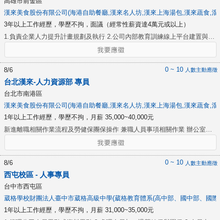
高雄市前金區
any new requirements. Assist with the Affirmative Action program. 7.
據。 7. 政府相關補助專案配合與執行。TTQS/人提/充電起飛之申請、辨
漢來美食股份有限公司(海港自助餐廳,漢來名人坊,漢來上海湯包,漢來蔬食,溜
Ensures the security and confidentiality of the HR Department is strictly
訓、排課、內講、及核銷相關經驗。 8.其他主管交辦事項。
3年以上工作經歷，學歷不拘，面議（經常性薪資達4萬元或以上）
adhered to.
1.負責企業人力提升計畫規劃及執行 2.公司內部教育訓練線上平台建置與維
護 3.執行招募活動、協助校園徵才 4.維護及開發招募管道 5.高職學校-建教
合作申辦與關係維護 6.大專院校-實習合作、在職專班、產學攜手專班申辦
作業與管系維護 7.各種國籍員工招募作業 8.配合總公司辦理訓練、員工關
0 ~ 10
8/6
人數主動應徵
懷作業 9.其他主管交辦事項 ※熟飛騰HR系統及育碁HRD系統者佳
台北漢來-人力資源部 專員
台北市南港區
漢來美食股份有限公司(海港自助餐廳,漢來名人坊,漢來上海湯包,漢來蔬食,溜
1年以上工作經歷，學歷不拘，月薪 35,000~40,000元
新進離職相關作業流程及勞健保團保操作 兼職人員事項相關作業 辦公室相
關物品採購 證照管理 協助員工餐廳之相關管理 主管交辦事項 一年以上飯店
業經驗佳 做事謹慎、細心、善於溝通及文書作業及EXCEL者佳
0 ~ 10
8/6
人數主動應徵
西屯校區 - 人事專員
台中市西屯區
葳格學校財團法人臺中市葳格高級中學(葳格教育體系(高中部、國中部、國際部
1年以上工作經歷，學歷不拘，月薪 31,000~35,000元