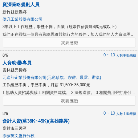
資深策略規劃人員
新竹縣新豐鄉
億升工業股份有限公司
3年以上工作經歷，學歷不拘，面議（經常性薪資達4萬元或以上）
我們正在尋找一位具有戰略思維與執行力的夥伴，加入我們的人力資源團
隊，共同推動組織發展與人才成長。 此職位將參與並主導多項核心人資業
務，包含但不限於以下項目： 1. 年度全體員工績效考核與晉升制度規劃與
執行 負責年度績效管理制度的規劃與優化: 績效指標設定、績效管理制
0 ~ 10
8/6
人數主動應徵
度、考評方法、績效面談、績效改善計畫。 2. 人力資源發展策略規劃與提
人資助理/專員
案 針對公司中長期目標，提出具前瞻性的人力資源發展策略, 進行內部和外
雲林縣元長鄉
部環境分析, 協助企業組織結構分析與調整、企業人力供給需求分析、 人力
元進莊企業股份有限公司(元彩珍饌、喫雞、晨露、辦桌)
資源管理預算編制、關鍵職能養成、企業文化塑造等。 3. 敘薪制度規劃與
工作經歷不拘，學歷不拘，月薪 31,500~35,000元
執行 職等評估與薪酬策略規劃、薪資結構設計、晉升獎酬、獎金策略、
福利政策。 4. 支援HR團隊各項業務執行 5. 支援跨部門專案或行政作業
1.協助人資招募與移工相關資料建檔。 2.法規遵循。 3.相關費用登打應付憑
協調 6. 其他主管交辦事項。
單申請核銷。 4.相關補助款申請作業。 5.其他人資相關事務及主管交辦事
項。
0 ~ 10
8/6
人數主動應徵
會計人資(薪38K~45K)(高雄龍昇)
高雄市三民區
徐薇英文鹽行分校