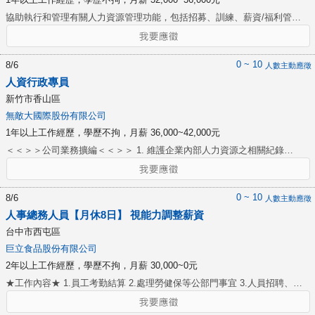
協助執行和管理有關人力資源管理功能，包括招募、訓練、薪資/福利管
理，依照法定要求處理員工關係。以便為每個部門人員提供指導和必要的支
援，以實現他們的顧客服務和任務目標。 1.協助指導管理人員進行有效招募
和面試技巧的使用方法，例如口頭介紹和書面說明，以確保雇用和留住合
0 ~ 10
8/6
人數主動應徵
格、有能力的員工。 2.協助和確保通過對所有訓練體系的管理、監督、指導
人資行政專員
訓練課程、分析和回顧現狀並提出方法、向管理人員諮詢提供改進建議來控
新竹市香山區
制實現員工開發和利用他們最大的潛能。 3.協助監督員工績效考核以確保及
無敵大國際股份有限公司
時完成評估，閱讀和分析評估目標以確保評估評論是合適的、目標是可衡量
1年以上工作經歷，學歷不拘，月薪 36,000~42,000元
和可完成的。領導和管理員工關係規劃和活動，比如員工認可和服務頒獎典
禮、社交活動和一般飯店會議，保持積極的員工關係氛圍。 4.協助開發、執
＜＜＞＞公司業務擴編＜＜＞＞ 1. 維護企業內部人力資源之相關紀錄
行和管理與所有飯店員工有關的管理政策與程式，以確保維持一個積極和有
（如：員工基本資料、勞動契約、工作說明書、出缺勤紀錄等）。 2. 門店
效的工作環境。 5.公平一致地監督候選人申請條件。 6.確保遵守所有國家
新進/離職員工勞健保、團保加退保作業。 3. 協助核算門店薪酬及發放作
的和聯盟的法律、法規和法院判決，關於當前人力資源管理實踐回顧、執行
業、薪資二代健保/薪資所得稅扣繳及申報作業。 4. 處理勞工保險/團險傷病
0 ~ 10
8/6
人數主動應徵
新程式、口頭或書面溝通有任何新需求時，促進平權行動程式。 7.確保嚴格
給付申請理賠等相關事宜。 5. 人力資源相關文件之更新與管理。 6. 熟悉人
人事總務人員【月休8日】 視能力調整薪資
執行飯店人力資源部資訊資產等的安全和保密性。 Assists with
資法規（如：勞基法、勞動相關法令)。 7. 規劃與協調所有與員工相關的問
台中市西屯區
administration and management of the Human Resources function to
題（如：雇用契約、勞動相關法令、員工關係等）。 8.調解勞資爭議、處理
巨立食品股份有限公司
include recruiting, training, wage/benefit administration, compliance with
員工資遣解雇等特殊人力資源相關事務。 9.一般文書資料處理、行政庶務協
2年以上工作經歷，學歷不拘，月薪 30,000~0元
statutory requirements, and the execution of employee relation activities,
助等。 10.協助財務長交辦事項。
to provide each department with the personnel, guidance, and support
★工作內容★ 1.員工考勤結算 2.處理勞健保等公部門事宜 3.人員招聘、便
necessary to achieve their customer service and business objectives. 1.
當訂購 4.庫存盤點訂購、與廠商對接 5.車輛管理、繳納ETC、罰單轉責辦
Assist in instruction of the management staff in effective recruiting and
理 6.費用申請與核帳 7.其他主管交辦事項 ◆學長姐手把手教學，不用擔心