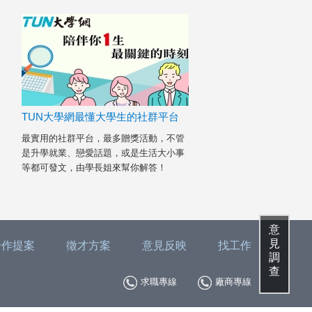
TUN大學網最懂大學生的社群平台
最實用的社群平台，最多贈獎活動，不管
是升學就業、戀愛話題，或是生活大小事
等都可發文，由學長姐來幫你解答！
意
見
合作提案
徵才方案
意見反映
找工作
調
查
求職專線
廠商專線