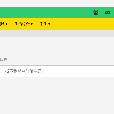
領域
▼
生活綜合
▼
學生
▼
回覆
找不到相關討論主題