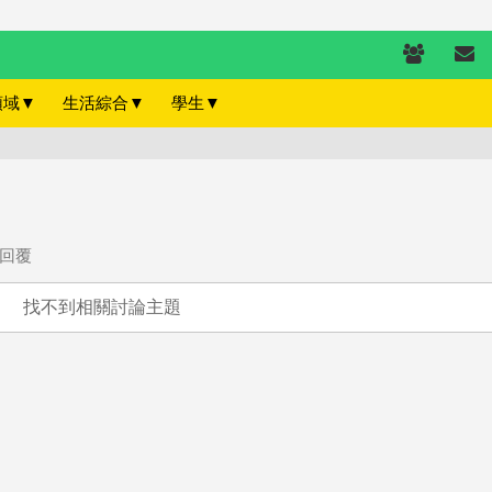
領域
▼
生活綜合
▼
學生
▼
回覆
找不到相關討論主題