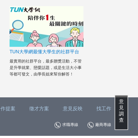
TUN大學網最懂大學生的社群平台
最實用的社群平台，最多贈獎活動，不管
是升學就業、戀愛話題，或是生活大小事
等都可發文，由學長姐來幫你解答！
意
見
合作提案
徵才方案
意見反映
找工作
調
查
求職專線
廠商專線