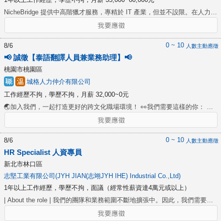
NicheBridge 提供中高階獵才服務，專精於 IT 產業，但並不設限。在人力媒
合及就業市場深耕逾五年，而領導團隊擁有 10 年以上人資 / 獵頭經驗及深
厚 IT 背景，更協助國內外知名企業進行人力規劃、團隊建立。我們也推出
了 JECHO.Me 求職平台，期待能提供求職者更公開、資訊對等的徵才資
0 ~ 10
8/6
人數主動應徵
訊，降低被動等不安。 顧問需要與時間賽跑，與科技並肩，隨著日新月異
📢 誠徵【泰語翻譯人員兼業務助理】📢
發展，我們將時時接受最新知識及挑戰，若想與科技業並肩、走在市場前
桃園市桃園區
端，且不害怕挑戰，歡迎投遞您的履歷！ 投遞履歷時請簡單說明對於傑優
城格人力仲介有限公司
或此職缺有興趣的地方，謝謝您。 1. 協助跨國團隊、知名企業提供專業人
工作經歷不拘，學歷不拘，月薪 32,000~0元
才招募顧問服務 2. 細心了解客戶人才需求，並針對現況提供客制化招募協
助 3. 提供求職者專業中英文履歷指導、面試指導、職涯諮詢等服務 4. 與其
🌏加入我們，一起打造更好的跨文化職場環境！ 👀我們需要這樣的你： ✅
他專業顧問團隊合作，創造資源最大化
精通泰語與中文，具備良好溝通能力 ✅ 能協助勞工與雇主之間的溝通與問
題處理 ✅ 有耐心、負責任，懂得傾聽並給予協助 ✅ 熟悉電腦辦公室軟體操
作（如 Word、Excel） ✅ 積極主動，能支援業務工作 🛠️工作內容： 🔹 定
0 ~ 10
8/6
人數主動應徵
期關心勞工與雇主雙方的相處情況，提供協助 🔹 處理客訴與後續服務，協
HR Specialist 人資專員
助改善勞雇關係 🔹 協助業務人員處理資料與行政庶務 🔹 基本電腦操作與文
新北市林口區
件處理
志堅工業有限公司(JYH JIAN(志翊JYH IHE) Industrial Co.,Ltd)
1年以上工作經歷，學歷不拘，面議（經常性薪資達4萬元或以上）
| About the role | 我們的團隊和業務範圍不斷地擴張中。因此，我們需要一
位細心謹慎的人資專員，從第一線開始接觸同仁，處理從招募甄選、到職與
各類保險等事務，讓員工在每個環節都受到妥善關懷。處理與管理企業內部