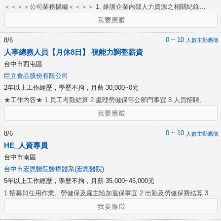
with and offer recommendations to the management staff for
＜＜＞＞公司業務擴編＜＜＞＞ 1. 維護企業內部人力資源之相關紀錄
improvement. 3. Assist with monitoring the employee performance
（如：員工基本資料、勞動契約、工作說明書、出缺勤紀錄等）。 2. 門店
appraisal programs to ensure reviews are timely. Read and analyze
新進/離職員工勞健保、團保加退保作業。 3. 協助核算門店薪酬及發放作
evaluations and goals to ensure appraisal comments are appropriate and
業、薪資二代健保/薪資所得稅扣繳及申報作業。 4. 處理勞工保險/團險傷病
0 ~ 10
8/6
人數主動應徵
goals are measurable and achievable. Direct and administer employee
給付申請理賠等相關事宜。 5. 人力資源相關文件之更新與管理。 6. 熟悉人
人事總務人員【月休8日】 視能力調整薪資
relations programs and activities such as employee recognition and
資法規（如：勞基法、勞動相關法令)。 7. 規劃與協調所有與員工相關的問
台中市西屯區
service award ceremonies, social functions, and general hotel meetings to
題（如：雇用契約、勞動相關法令、員工關係等）。 8.調解勞資爭議、處理
巨立食品股份有限公司
maintain a positive employee relations climate. 4. Assist with the
員工資遣解雇等特殊人力資源相關事務。 9.一般文書資料處理、行政庶務協
development, implementation, and administration of policies and programs
2年以上工作經歷，學歷不拘，月薪 30,000~0元
助等。 10.協助財務長交辦事項。
related to the management of all hotel personnel to ensure the
★工作內容★ 1.員工考勤結算 2.處理勞健保等公部門事宜 3.人員招聘、便
maintenance of a positive and productive employment environment. 5.
當訂購 4.庫存盤點訂購、與廠商對接 5.車輛管理、繳納ETC、罰單轉責辦
Monitor for fair and consistent application. 6. Ensure compliance with all
理 6.費用申請與核帳 7.其他主管交辦事項 ◆學長姐手把手教學，不用擔心
State and Federal laws as well as regulations and court rulings that pertain
新人入職不熟悉◆ ◆薪資隨職務能力調整◆ ◆月休8天，排休制◆ ★福利★
0 ~ 10
8/6
人數主動應徵
to Human Resources by reviewing current management practices,
1.勞健保 2.特休、生理假等法定假別 3.中午供餐/誤餐費 4.全勤獎金 5.員工
HE_人資專員
implementing new procedures, and communicating verbally and in writing
購買優惠
台中市南區
any new requirements. Assist with the Affirmative Action program. 7.
台中市宏恩醫院醫療體系(宏恩醫院)
Ensures the security and confidentiality of the HR Department is strictly
adhered to.
5年以上工作經歷，學歷不拘，月薪 35,000~45,000元
1.招募與任用作業、勞健保及雇主險加退保事宜 2.出勤及勞健保費結算 3.考
核作業 4.調解勞資爭議、處理員工資遣解雇等特殊人力資源相關議題。 5.
員工關係管理、回覆員工諮詢問題 6.工作/請假規則依法令更新調整 7.報備