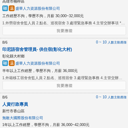
高雄市楠梓區
制實現員工開發和利用他們最大的潛能。 3.協助監督員工績效考核以確保及
盛華人力資源股份有限公司
時完成評估，閱讀和分析評估目標以確保評估評論是合適的、目標是可衡量
工作經歷不拘，學歷不拘，月薪 30,000~32,000元
和可完成的。領導和管理員工關係規劃和活動，比如員工認可和服務頒獎典
禮、社交活動和一般飯店會議，保持積極的員工關係氛圍。 4.協助開發、執
1.外勞宿舍舍監人員 2.點名、巡視宿舍 3.處理緊急事務 4.主管交辦事項 *提
行和管理與所有飯店員工有關的管理政策與程式，以確保維持一個積極和有
供住宿
效的工作環境。 5.公平一致地監督候選人申請條件。 6.確保遵守所有國家
的和聯盟的法律、法規和法院判決，關於當前人力資源管理實踐回顧、執行
0 ~ 10
8/6
人數主動應徵
新程式、口頭或書面溝通有任何新需求時，促進平權行動程式。 7.確保嚴格
印尼語宿舍管理員- 供住宿(彰化大村)
執行飯店人力資源部資訊資產等的安全和保密性。 Assists with
彰化縣大村鄉
administration and management of the Human Resources function to
盛華人力資源股份有限公司
include recruiting, training, wage/benefit administration, compliance with
statutory requirements, and the execution of employee relation activities,
半年以上工作經歷，學歷不拘，月薪 36,000元
to provide each department with the personnel, guidance, and support
1.外籍移工宿舍舍監人員 2.點名、巡視宿舍 3.處理緊急事務 4.主管交辦事
necessary to achieve their customer service and business objectives. 1.
項 *提供住宿
Assist in instruction of the management staff in effective recruiting and
interviewing techniques using methods such as verbal presentations and
0 ~ 10
8/6
人數主動應徵
written directions to ensure the hiring and retention of qualified and
人資行政專員
efficient employees. 2. Assist and ensure that employees are developed
新竹市香山區
and utilized to their maximum potential by controlling the implementation,
無敵大國際股份有限公司
administration, and monitoring of all training programs. Instruct training
classes, analyze and review current and proposed methods, and consult
1年以上工作經歷，學歷不拘，月薪 36,000~42,000元