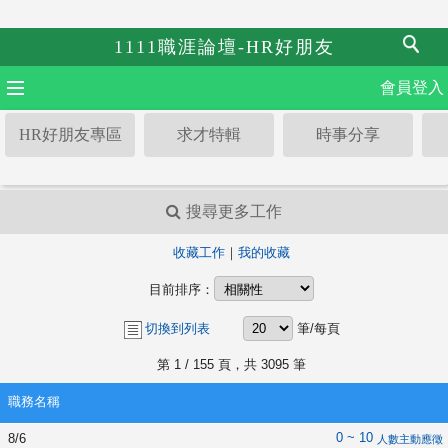
1111職涯論壇-HR好朋友
會員登入
HR好朋友專區
求才特輯
時事分享
搜尋更多工作
收藏工作
｜
我的收藏
目前排序：
切換到列表
筆/每頁
第
1
/ 155 頁，共 3095 筆
職務名稱
0 ~ 10
8/6
人數主動應徵