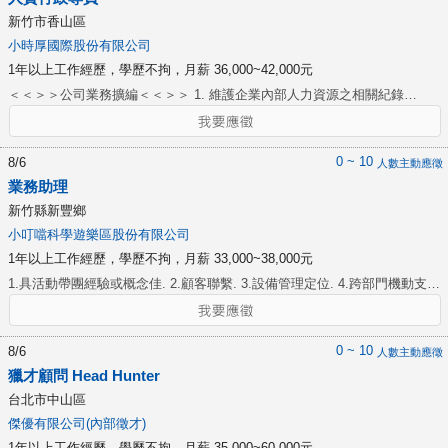
新竹市香山區
小時厚國際股份有限公司
1年以上工作經歷，學歷不拘，月薪 36,000~42,000元
＜＜＞＞公司業務擴編＜＜＞＞ 1. 維護企業內部人力資源之相關紀錄
（如：員工基本資料、勞動契約、工作說明書、出缺勤紀錄等）。 2. 門店
新進/離職員工勞健保、團保加退保作業。 3. 協助核算門店薪酬及發放作
業、薪資二代健保/薪資所得稅扣繳及申報作業。 4. 處理勞工保險/團險傷病
0 ~ 10
8/6
人數主動應徵
給付申請理賠等相關事宜。 5. 人力資源相關文件之更新與管理。 6. 熟悉人
業務助理
資法規（如：勞基法、勞動相關法令)。 7. 規劃與協調所有與員工相關的問
新竹縣新豐鄉
題（如：雇用契約、勞動相關法令、員工關係等）。 8.調解勞資爭議、處理
小叮噹科學遊樂區股份有限公司
員工資遣解雇等特殊人力資源相關事務。 9.一般文書資料處理、行政庶務協
1年以上工作經歷，學歷不拘，月薪 33,000~38,000元
助等。 10.協助財務長交辦事項。
1.具活動帶團經驗或概念佳. 2.顧客聯繫. 3.設備管理定位. 4.跨部門機動支援
人力. 5.主管交辦事宜. 6.遊程及活動規劃. 7.月排休8-10天(排休)
0 ~ 10
8/6
人數主動應徵
獵才顧問 Head Hunter
台北市中山區
傑優有限公司(內部徵才)
1年以上工作經歷，學歷不拘，月薪 35,000~60,000元