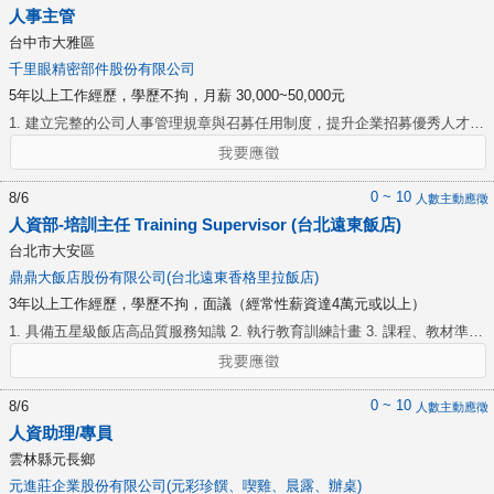
人事主管
台中市大雅區
千里眼精密部件股份有限公司
5年以上工作經歷，學歷不拘，月薪 30,000~50,000元
1. 建立完整的公司人事管理規章與召募任用制度，提升企業招募優秀人才的
優勢、辦法制定，如:招募、請假、離職、退休等 2. 規劃人事相關所需表單
及建制行政流程供各部門使用 3. 人事異動及公司規則辦法異動訊息發佈 4.
分析人力結構，降低企業非必要之成本支出 5. 有系統的培育員工，強化企
0 ~ 10
8/6
人數主動應徵
業的人才資本 6. 建立績效管理與薪酬制度，留下優秀人才，維持企業競爭
人資部-培訓主任 Training Supervisor (台北遠東飯店)
力 7. 年度教育訓練規劃與執行
台北市大安區
鼎鼎大飯店股份有限公司(台北遠東香格里拉飯店)
3年以上工作經歷，學歷不拘，面議（經常性薪資達4萬元或以上）
1. 具備五星級飯店高品質服務知識 2. 執行教育訓練計畫 3. 課程、教材準備
及授課 4. 線上訓練平台操作與追蹤 5. 學校建教合作及實習相關行政業務處
理 6. 協助申請實習生入台相關行政業務 7. 外訓聯繫及課後追蹤 8. 員工活
動協助與執行 9. 其他訓練行政事務
0 ~ 10
8/6
人數主動應徵
人資助理/專員
雲林縣元長鄉
元進莊企業股份有限公司(元彩珍饌、喫雞、晨露、辦桌)