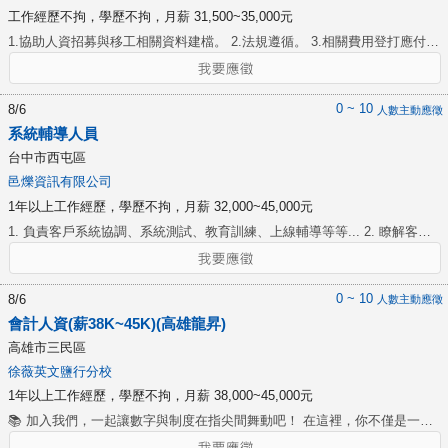
工作經歷不拘，學歷不拘，月薪 31,500~35,000元
1.協助人資招募與移工相關資料建檔。 2.法規遵循。 3.相關費用登打應付憑
單申請核銷。 4.相關補助款申請作業。 5.其他人資相關事務及主管交辦事
項。
0 ~ 10
8/6
人數主動應徵
系統輔導人員
台中市西屯區
邑爍資訊有限公司
1年以上工作經歷，學歷不拘，月薪 32,000~45,000元
1. 負責客戶系統協調、系統測試、教育訓練、上線輔導等等... 2. 瞭解客戶
核心問題，提供正確有效解決方案。 3. 善於溝通協調、具備良好的邏輯及
表達能力。
0 ~ 10
8/6
人數主動應徵
會計人資(薪38K~45K)(高雄龍昇)
高雄市三民區
徐薇英文鹽行分校
1年以上工作經歷，學歷不拘，月薪 38,000~45,000元
📚 加入我們，一起讓數字與制度在指尖間舞動吧！ 在這裡，你不僅是一名
會計或人資，你將成為公司運作的橋樑，牽起管理與財務的雙手！ 💼 你將