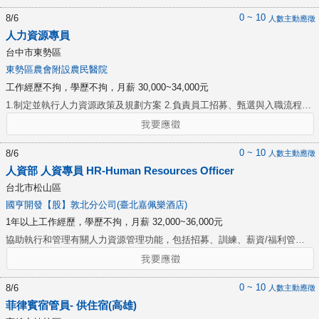
人力相關行政手續，同時也會負責辦公室行政管理，協助我們建立系統化的
0 ~ 10
8/6
人數主動應徵
行政管理流程，妥善管理辦公室資產與文件，提升同仁的辦公效率。 | What
人力資源專員
will you do | ▸ 釐清營運團隊的人力需求，運用合適招募管道與甄選工具尋
台中市東勢區
求人才 ▸ 處理員工到/離職作業，並管理相關文件資料 ▸ 支援管理人資行政
東勢區農會附設農民醫院
相關行政作業 ▸ 執行主管交辦事宜 | Who you are | ▸ 工作細心，能有條不
工作經歷不拘，學歷不拘，月薪 30,000~34,000元
紊的執行任務 ▸ 適時與不同背景的人互動 ▸ 具備同理心與良好的溝通能
力，能夠理解各方立場與需求 ▸ 問題解決能力，能根據事情輕重緩和安排工
1.制定並執行人力資源政策及規劃方案 2.負責員工招募、甄選與入職流程管
作進度，完成主管交辦的任務 | Minimum qualifications | ▸ 大學以上或同等
理 3.管理薪酬福利方案，執行勞保、團保及薪資核算 4.撰寫與更新職務說
學習經驗
明書及人事資料管理 5.辦理勞資關係案件，確保合乎勞動法規 6.分析人力
資源數據，執行組織發展策略 7.規劃與執行員工培訓，提升員工專業技能
0 ~ 10
8/6
人數主動應徵
人資部 人資專員 HR-Human Resources Officer
台北市松山區
國亨開發【股】敦北分公司(臺北嘉佩樂酒店)
1年以上工作經歷，學歷不拘，月薪 32,000~36,000元
協助執行和管理有關人力資源管理功能，包括招募、訓練、薪資/福利管
理，依照法定要求處理員工關係。以便為每個部門人員提供指導和必要的支
援，以實現他們的顧客服務和任務目標。 1.協助指導管理人員進行有效招募
和面試技巧的使用方法，例如口頭介紹和書面說明，以確保雇用和留住合
0 ~ 10
8/6
人數主動應徵
格、有能力的員工。 2.協助和確保通過對所有訓練體系的管理、監督、指導
菲律賓宿管員- 供住宿(高雄)
訓練課程、分析和回顧現狀並提出方法、向管理人員諮詢提供改進建議來控