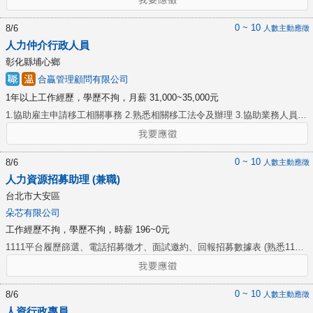
會： 1. 準確進行會計帳務處理，掌握營業與稅務申報等細節。 2. 處理員工
薪資計算、勞健保作業，以及其他人事相關作業。 3. 進行學費收取與記
0 ~ 10
8/6
人數主動應徵
錄，打造完善的收支管理。 4. 熟練操作會計軟體，編製傳票與財務報表，
人力仲介行政人員
為決策提供有力數據支持。 5. 規劃薪酬福利管理，促進員工關係與績效提
彰化縣埔心鄉
升。 ✨ 準備好與我們一同邁向更精采的職場旅程了嗎？ 你的專業與細心，
合贏管理顧問有限公司
將是組織穩定運作的重要基石！
1年以上工作經歷，學歷不拘，月薪 31,000~35,000元
1.協助雇主申請移工相關事務 2.熟悉相關移工法令及辦理 3.協助業務人員處
理客戶服務事項 4.移工入境前、後各項申請作業 5.需熟悉電腦、主動積
極，並學習公司聘軒系統 有駕照，會開車 (優先入取) ☆3個月後依能力調薪
☆有經驗，薪水面議
0 ~ 10
8/6
人數主動應徵
人力資源招募助理 (兼職)
台北市大安區
朵芯有限公司
工作經歷不拘，學歷不拘，時薪 196~0元
1111平台履歷篩選、電話招募徵才、面試邀約、回報招募數據表 (熟悉1111
人力銀行招募) ◉ 具備良好溝通、說服能力 ◉ 個性活潑外向 *上班時間：平
日 周一至周五平日時間，下午13：30~17：30 * (一周上班至少3-4天 )
0 ~ 10
8/6
人數主動應徵
人資行政專員