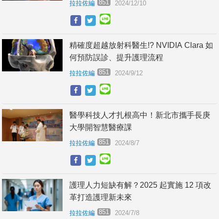
851
拉拉佐編
2024/12/10
精確度超越放射科醫生!? NVIDIA Clara 如
何預防誤診、提升護理流程
851
拉拉佐編
2024/9/12
醫學科技人才扎根高中！新北市攜手長庚
大學開智慧醫療課
851
拉拉佐編
2024/8/7
護理人力短缺有解？2025 起實施 12 項改
革打造護理新未來
851
拉拉佐編
2024/7/8