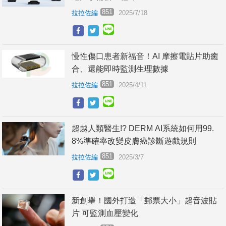
851
拉拉佐編
2025/7/18
慢性傷口患者新福音！AI 摩擦電貼片助癒
合、還能即時監測生理數據
851
拉拉佐編
2025/4/11
超越人類醫生!? DERM AI系統如何用99.
8%準確率改變皮膚癌診斷遊戲規則
851
拉拉佐編
2025/3/7
新創舉！國外打造「郵票大小」超音波貼
片 可監測血壓變化