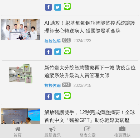
AI 助攻！彰基氧氣鋼瓶智能監控系統讓護
理師安心轉送病人 獲國際發明金牌
851
拉拉佐編
2024/2/23
新竹臺大分院智慧醫療再下一城 防疫定位
追蹤系統升級為人員管理大師
851
拉拉佐編
2023/9/15
解放醫護雙手，12秒完成病歷摘要！全球
首創中文「醫療GPT」助你輕鬆寫病歷
851
拉拉佐編
2023/7/25
首頁
最新資訊
發表文章
推薦職缺