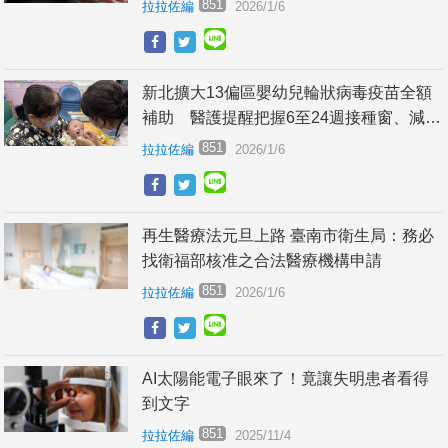
851
拉拉佐編
2026/1/6
新北擴大13偏區嬰幼兒輪狀病毒疫苗全額
補助 醫護提醒把握6至24週接種窗、減少
重症住院風險
851
拉拉佐編
2026/1/6
再生醫療法元旦上路 臺南市衛生局：務必
找衛福部核准之合法醫療機構申請
851
拉拉佐編
2026/1/6
AI太陽能電子眼來了！竟讓失明患者看得
到文字
851
拉拉佐編
2025/11/4