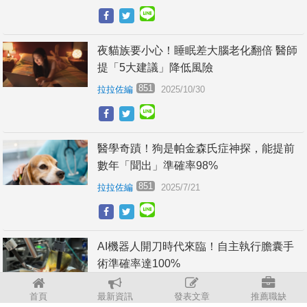
夜貓族要小心！睡眠差大腦老化翻倍 醫師
提「5大建議」降低風險
851
拉拉佐編
2025/10/30
醫學奇蹟！狗是帕金森氏症神探，能提前
數年「聞出」準確率98%
851
拉拉佐編
2025/7/21
AI機器人開刀時代來臨！自主執行膽囊手
術準確率達100%
851
拉拉佐編
2025/7/11
首頁
最新資訊
發表文章
推薦職缺