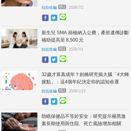
851
拉拉佐編
2026/7/2
新生兒 SMA 篩檢納入公費，產前遺傳診斷
補助提高至 8,500 元
851
拉拉佐編
2026/7/1
32歲才算真成年？劍橋研究揭大腦「4大轉
捩點」：這4個年紀決定你的認知命運
851
拉拉佐編
2026/1/13
助眠保健品不等於安全：研究提示褪黑激
素長期使用與住院、死亡風險增加相關