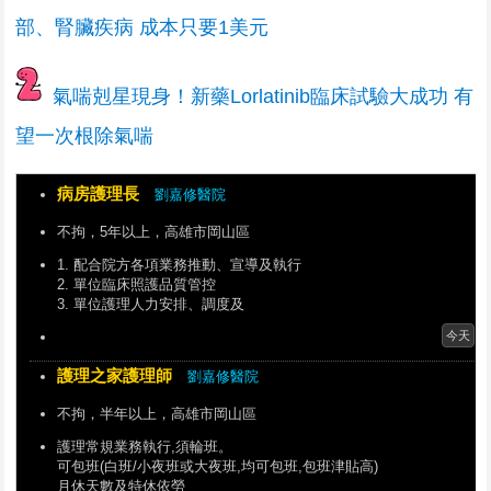
部、腎臟疾病 成本只要1美元
氣喘剋星現身！新藥Lorlatinib臨床試驗大成功 有
望一次根除氣喘
病房護理長
劉嘉修醫院
不拘，5年以上，高雄市岡山區
1. 配合院方各項業務推動、宣導及執行
2. 單位臨床照護品質管控
3. 單位護理人力安排、調度及
今天
護理之家護理師
劉嘉修醫院
不拘，半年以上，高雄市岡山區
護理常規業務執行,須輪班。
可包班(白班/小夜班或大夜班,均可包班,包班津貼高)
月休天數及特休依勞