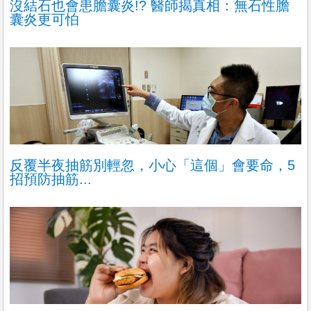
沒結石也會患膽囊炎!? 醫師揭真相：無石性膽
囊炎更可怕
反覆半夜抽筋別輕忽，小心「這個」會要命，5
招預防抽筋...