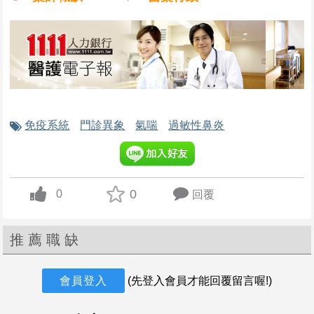
約用醫事檢驗師
高雄榮民總醫院臺南分院
不拘，不拘，台南市永康區
1. 各類臨床檢驗作業
2. 醫院暨教學評鑑及醫學實驗室認證作業。
4. 不定期支援社區醫療作業
5
今天
免疫系統
門診異象
氣喘
過敏性鼻炎
護理人員
祥太醫療社團法人祥太醫院
不拘，不拘，嘉義市西區
1.提供基本的病患基礎醫藥照顧， 如：包紮傷口、換藥等。
2.測量並且記錄病患的生理狀態（如：體重、
0
0
回覆
up vote
今天
護理之家護理人員
推薦職缺
祥太醫療社團法人祥太醫院
不拘，不拘，嘉義市西區
會員登入
(先登入會員才能回覆留言喔!)
1.提供住民基礎護理照護， 如：包紮傷口、換藥等。
2.測量並且記錄住民的生理狀態（如：體重、體溫、