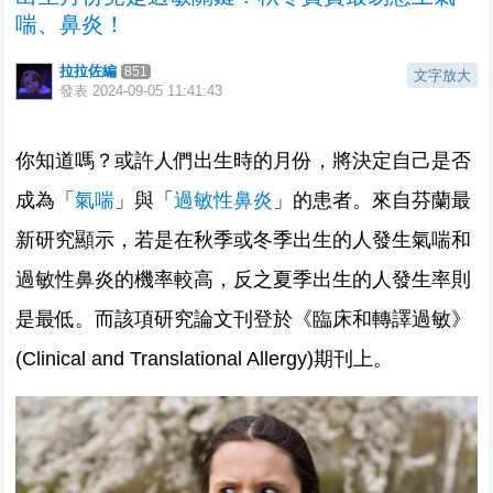
喘、鼻炎！
拉拉佐編
851
文字放大
發表
2024-09-05 11:41:43
你知道嗎？或許人們出生時的月份，將決定自己是否
成為「
氣喘
」與「
過敏性鼻炎
」的患者。來自芬蘭最
新研究顯示，若是在秋季或冬季出生的人發生氣喘和
過敏性鼻炎的機率較高，反之夏季出生的人發生率則
是最低。而該項研究論文刊登於《臨床和轉譯過敏》
(Clinical and Translational Allergy)期刊上。