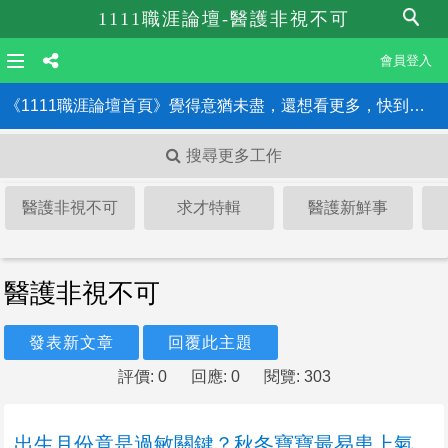
1111職涯論壇-醫護非視不可
會員登入
《1111職涯論壇首頁》覺得意猶未盡，還想看更多，快到職涯論壇首頁！！
搜尋更多工作
醫護非視不可
求才特輯
醫護新鮮事
醫護非視不可
發表新文章
回覆此主題
評價: 0
回應: 0
閱覽: 303
出生月份竟是過敏關鍵？秋冬寶寶最易患上氣