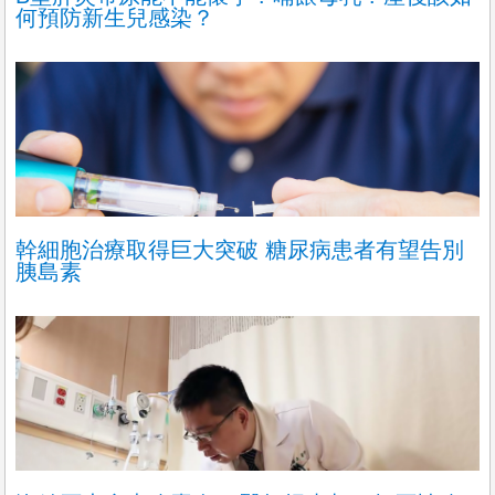
內科部心導管室-護理師
何預防新生兒感染？
臺北醫學大學附設醫院
不拘，3年以上，台北市信義區
學歷:
大學護理系畢業
證照:
1. 護理師證書影本
2. ACLS證書影本
3. 畢業證書影本
今天
幹細胞治療取得巨大突破 糖尿病患者有望告別
胰島素
更多職缺