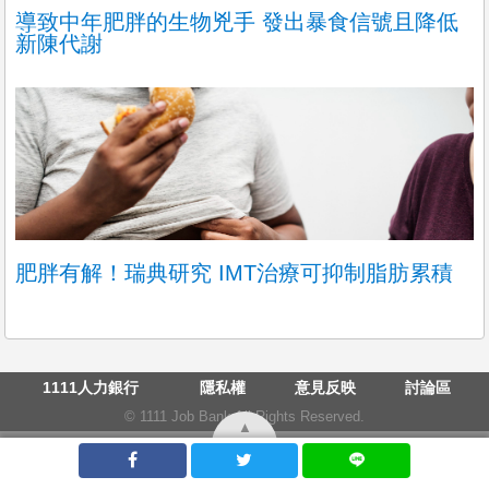
導致中年肥胖的生物兇手 發出暴食信號且降低
新陳代謝
肥胖有解！瑞典研究 IMT治療可抑制脂肪累積
1111人力銀行
隱私權
意見反映
討論區
© 1111 Job Bank All Rights Reserved.
▲
人力銀行
找工作
求職
求才
工作
首頁
最新資訊
發表文章
推薦職缺