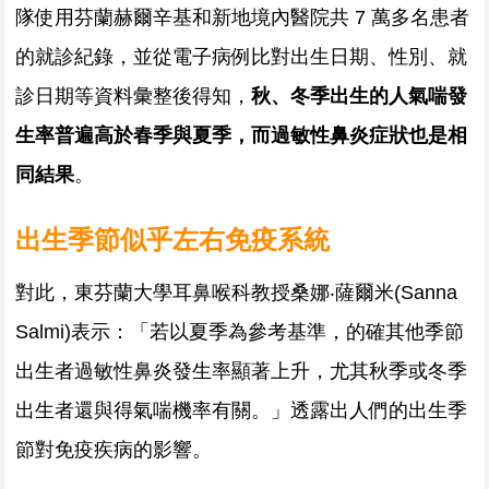
隊使用芬蘭赫爾辛基和新地境內醫院共 7 萬多名患者
的就診紀錄，並從電子病例比對出生日期、性別、就
診日期等資料彙整後得知，
秋、冬季出生的人氣喘發
生率普遍高於春季與夏季，而過敏性鼻炎症狀也是相
同結果
。
出生季節似乎左右免疫系統
對此，東芬蘭大學耳鼻喉科教授桑娜‧薩爾米(Sanna
Salmi)表示：「若以夏季為參考基準，的確其他季節
出生者過敏性鼻炎發生率顯著上升，尤其秋季或冬季
出生者還與得氣喘機率有關。」透露出人們的出生季
節對免疫疾病的影響。