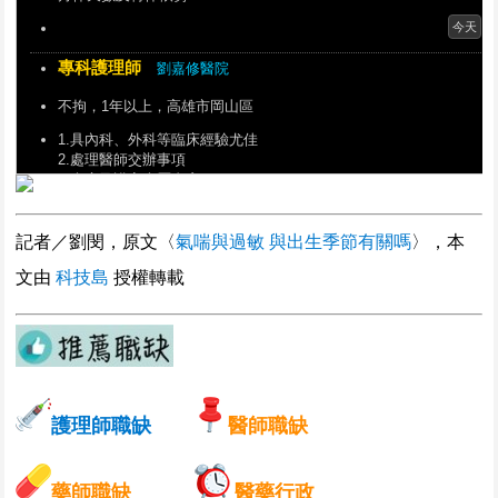
今天
專科護理師
劉嘉修醫院
不拘，1年以上，高雄市岡山區
1.具內科、外科等臨床經驗尤佳
2.處理醫師交辦事項
3.病房及護家病歷書寫
4.參與院內會議及病安
今天
記者／劉閔，原文〈
氣喘與過敏 與出生季節有關嗎
〉，本
《配合缺工獎勵》護理之家照顧服務員【可固定班】
文由
科技島
授權轉載
劉嘉修醫院
不拘，不拘，高雄市岡山區
協助住民日常生活照護。
日班/小夜班/大夜班【可固定班】。
◎夜班費另計(依實際排班發放)。
護理師職缺
醫師職缺
◎留任
今天
藥師職缺
醫藥行政