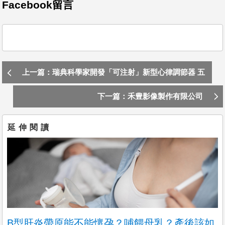
今天
Facebook留言
護理部-門診化療護理師
臺北醫學大學附設醫院
不拘，不拘，台北市信義區
【學歷】
護理學士以上畢業
【經歷】
上一篇：瑞典科學家開發「可注射」新型心律調節器 五
1.有臨床、跟診工作經驗者尤佳
2.具熱心，親和力佳、溝通力
天後自動從體內消失
下一篇：禾豊影像製作有限公司
今天
放射腫瘤科-個案管理師
臺北醫學大學附設醫院
延伸閱讀
不拘，不拘，台北市信義區
學歷:
大專以上
工作內容:
1. 協助臨床病人照護
2. 協助臨床病人接受治療時間安排，衛教
3
今天
B型肝炎帶原能不能懷孕？哺餵母乳？產後該如