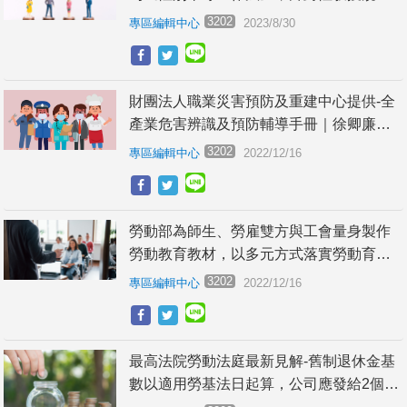
之修正，將更加完善保障性騷擾被害人權
3202
專區編輯中心
2023/8/30
益｜徐卿廉專欄
財團法人職業災害預防及重建中心提供-全
產業危害辨識及預防輔導手冊｜徐卿廉專
欄
3202
專區編輯中心
2022/12/16
勞動部為師生、勞雇雙方與工會量身製作
勞動教育教材，以多元方式落實勞動育。
提供-新手雇主指南｜徐卿廉專欄
3202
專區編輯中心
2022/12/16
最高法院勞動法庭最新見解-舊制退休金基
數以適用勞基法日起算，公司應發給2個基
數