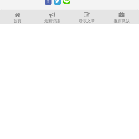
勞動部職安署建置「COVID-19確診康復者
首頁
最新資訊
發表文章
推薦職缺
重返職場權益保障」專區，提供民眾參考
運用｜徐卿廉專欄
3202
專區編輯中心
2022/2/15
從士林地院經驗談勞動調解｜徐卿廉專欄
3202
專區編輯中心
2021/12/14
司法院司法改革提供：裁判通俗化用語彙
整表暨法律用字用語統一表｜徐卿廉專欄
3202
專區編輯中心
2021/9/7