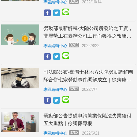
3202
專區編輯中心
2022/10/14
勞動部最新解釋-大陸公司所發給之工資，
非屬勞工在臺灣公司工作而獲得之報酬，
應不予併入計算申報勞保投保薪資｜徐卿
3202
專區編輯中心
2022/8/22
廉專欄
司法院公布-臺灣士林地方法院勞動調解團
隊合併七宗勞動事件調解成立｜徐卿廉專
欄
3202
專區編輯中心
2022/7/7
勞動部公告提醒申請就業保險法失業給付
五大重點｜徐卿廉專欄
3202
專區編輯中心
2022/6/21