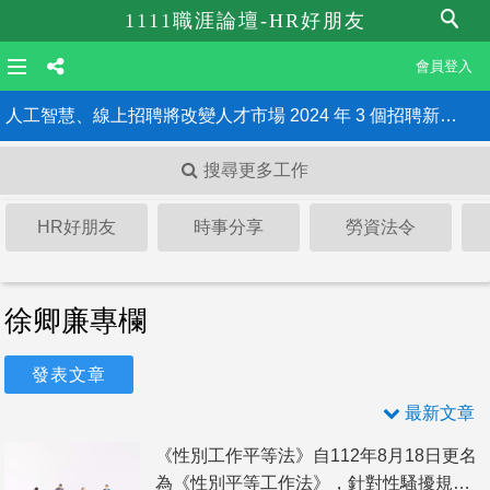
1111職涯論壇-HR好朋友
會員登入
人工智慧、線上招聘將改變人才市場 2024 年 3 個招聘新趨勢
搜尋更多工作
《最低工資法》三讀通過 雇主違法最重罰150萬、公布姓名！HR一定要知道的6大重點
HR好朋友
時事分享
勞資法令
徐卿廉專欄
發表文章
最新文章
《性別工作平等法》自112年8月18日更名
為《性別平等工作法》，針對性騷擾規定