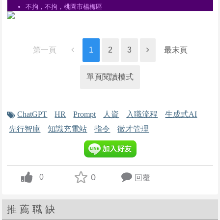
不拘，不拘，桃園市楊梅區
【職缺說明】
1. 執行人員招募，為企業找尋合適人力，或為求職者媒合適當工
作。
2. 達成業績目標與
第一頁
1
2
3
最末頁
昨天
單頁閱讀模式
人事行政總務
社團法人臺東縣弱勢者關懷協會
不拘，不拘，台東縣台東市
1.登記公司新進人員各項相關資料
ChatGPT
HR
Prompt
人資
入職流程
生成式AI
2.製作公司新進人員之證件或填發離職人員之離職證明
先行智庫
知識充電站
指令
徵才管理
3.保存公司員
昨天
【哈博集團總部】人資主管
哈博餐飲管理顧問股份有限公司
0
0
回覆
不拘，3年以上，台北市內湖區
up vote
1.人力資源制度規劃與執行
2.召募策略擬定與執行
推薦職缺
3.任用、調動、培訓、考核等職能事務
4.專案規