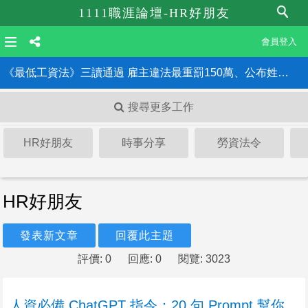
1111職涯論壇-HR好朋友
會員登入
《最低工資法》三讀通過 雇主違法最重罰150萬、公布姓名！HR一定要知道的6大重點
人工智慧、線上招聘將改變人才市場 2024 年 3 個招聘新趨勢
搜尋更多工作
HR好朋友
時事分享
勞資法令
HR好朋友
發表新文章
回覆此主題
評價: 0
回應: 0
閱覽: 3023
人資必備 ChatGPT 指令：20 句 Prompt 幫你