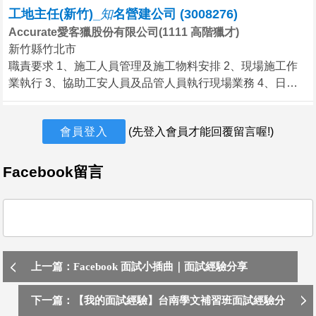
工地主任(新竹)_
知
名營建公司 (3008276)
昨天
Accurate愛客獵股份有限公司(1111 高階獵才)
【哈博集團-總部】人資助理
新竹縣竹北市
哈博餐飲管理顧問股份有限公司
職責要求 1、施工人員管理及施工物料安排 2、現場施工作
業執行 3、協助工安人員及品管人員執行現場業務 4、日常
不拘，不拘，台北市內湖區
內業辦理 任職資格 1、需有3年以上工程類相關經驗 2、需具
💼 職務名稱：【哈博集團-總部】人資助理
備基礎識圖能力
🌟 熱情歡迎對人事工作感興趣的夥伴加入我們，一起讓團隊
會員登入
(先登入會員才能回覆留言喔!)
昨天
人資人員
Facebook留言
銘金科技股份有限公司
不拘，2年以上，台中市外埔區
▲工作內容：
1. 維護公司內部人力資源之相關紀錄（如：員工個人基本資料、入
職相關文書填寫、職務輪調
昨天
上一篇：Facebook 面試小插曲｜面試經驗分享
📣【誠徵｜行政申辦移工專員】📣
城格人力仲介有限公司
下一篇：【我的面試經驗】台南學文補習班面試經驗分
不拘，不拘，桃園市桃園區