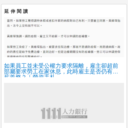
享
🔹 文書處理：移工相關申請、資料建檔、歸檔
延伸閱讀
🔹 操作外勞行政系統，從申請到入境全程一條龍作業
�
昨天
人資專員【人資處】
三井資訊股份有限公司
不拘，2年以上，桃園市桃園區
1.教育訓練管理
2.招募與任用作業
3.員工關係與管理作業
如果員工並未受公權力要求隔離，雇主卻超前
4.願意接受幹部培訓者
部屬要求勞工在家休息，此時雇主是否仍有給
薪義務？｜勞資手札
昨天
人資人員
得貹股份有限公司
不拘，2年以上，彰化縣員林市
1. 招募作業：面試安排、跟進招聘進度、面試文件準備以及面談紀
錄管理等。
2. 人事資料管理：入職手
昨天