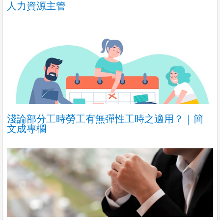
人力資源主管
New【行政/會計助理】月薪35K | 環境單純 | 年終1個月
宏大加油站股份有限公司
不拘，不拘，桃園市中壢區
會計助理，快來囉！
🧾【會計助理職缺大招募】
數字愛好者，快來加入我們吧！🌟
我們的團隊
昨天
更多職缺
淺論部分工時勞工有無彈性工時之適用？｜簡
文成專欄