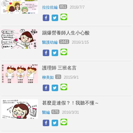
851
拉拉佐編
2016/7/7
踢爆營養師人生小心酸
1441
醫護幼編
2016/1/15
護理師 三班名言
15
柳美如
2015/9/1
甚麼是連假？！我聽不懂～
676
醫編
2016/3/31