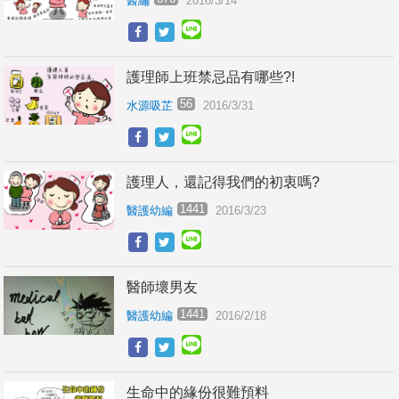
醫編
2016/3/14
護理師上班禁忌品有哪些?!
56
水源吸芷
2016/3/31
護理人，還記得我們的初衷嗎?
1441
醫護幼編
2016/3/23
醫師壞男友
1441
醫護幼編
2016/2/18
生命中的緣份很難預料