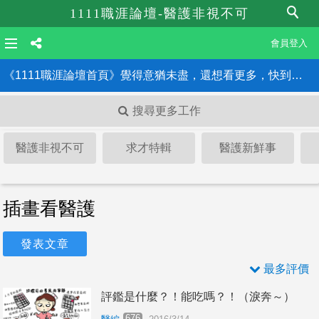
1111職涯論壇-醫護非視不可
會員登入
《1111職涯論壇首頁》覺得意猶未盡，還想看更多，快到職涯論壇首頁！！
搜尋更多工作
醫護非視不可
求才特輯
醫護新鮮事
插畫看醫護
發表文章
最多評價
評鑑是什麼？！能吃嗎？！（淚奔～）
676