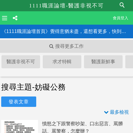
1111職涯論壇-醫護非視不可
會員登入
《1111職涯論壇首頁》覺得意猶未盡，還想看更多，快到職涯論壇首頁！！
搜尋更多工作
醫護非視不可
求才特輯
醫護新鮮事
搜尋主題-妨礙公務
發表文章
最多檢視
憤怒之下跟警察吵架、口出惡言、罵髒
話、罵警察，怎麼辦？