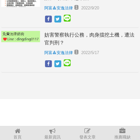
1
阿富🔺安逸法律
2022/9/20
妨害警察執行公務，肉身擋挖土機，遭法
官判刑？
1
阿富🔺安逸法律
2022/5/17
首頁
最新資訊
發表文章
推薦職缺