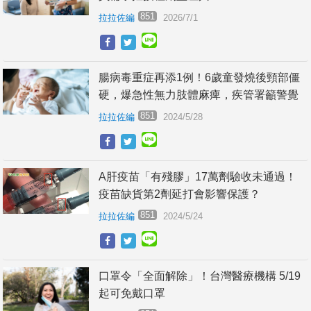
851
拉拉佐編
2026/7/1
腸病毒重症再添1例！6歲童發燒後頸部僵
硬，爆急性無力肢體麻痺，疾管署籲警覺
851
拉拉佐編
2024/5/28
A肝疫苗「有殘膠」17萬劑驗收未通過！
疫苗缺貨第2劑延打會影響保護？
851
拉拉佐編
2024/5/24
口罩令「全面解除」！台灣醫療機構 5/19
起可免戴口罩