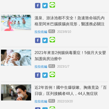
溫泉、游泳池都不安全！急速致命福氏內
格里阿米巴腦膜腦炎現形，醫護務必關注
851
拉拉佐編
2023/8/10
2021年來首2例腸病毒重症！5個月大女嬰
加護病房治療中
851
拉拉佐編
2023/1/7
近2年首例！國中生爆咳嗽、胸痛竟染「百
日咳」匡列接觸者48人，44人無症狀
851
拉拉佐編
2022/10/20