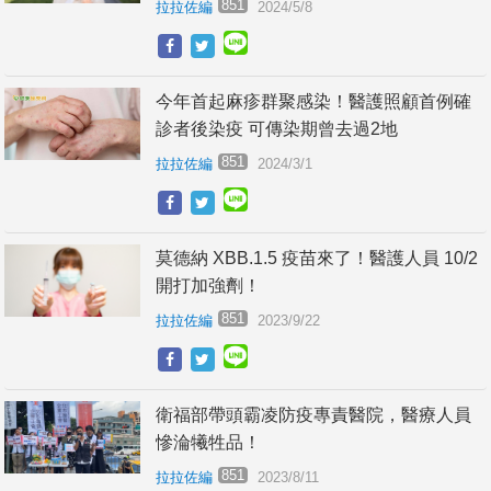
851
拉拉佐編
2024/5/8
今年首起麻疹群聚感染！醫護照顧首例確
診者後染疫 可傳染期曾去過2地
851
拉拉佐編
2024/3/1
莫德納 XBB.1.5 疫苗來了！醫護人員 10/2
開打加強劑！
851
拉拉佐編
2023/9/22
衛福部帶頭霸凌防疫專責醫院，醫療人員
慘淪犧牲品！
851
拉拉佐編
2023/8/11