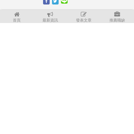
國內出現首例麻疹本土病例！北部20歲女
首頁
最新資訊
發表文章
推薦職缺
確診、接觸者也中感染源不明
851
拉拉佐編
2022/9/6
檢疫護理師平均加班逾50小時、無夜班
費、領嘸防疫津貼！陳時中承諾一周內檢
討
851
拉拉佐編
2022/3/10
【徵才快訊】✈️ 疾病管制署招募護理師
851
拉拉佐編
2021/12/7