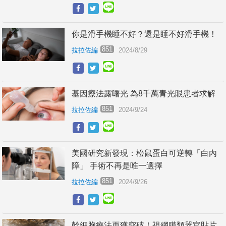
你是滑手機睡不好？還是睡不好滑手機！
851
拉拉佐編
2024/8/29
基因療法露曙光 為8千萬青光眼患者求解
851
拉拉佐編
2024/9/24
美國研究新發現：松鼠蛋白可逆轉「白內
障」 手術不再是唯一選擇
851
拉拉佐編
2024/9/26
幹細胞療法再獲突破！視網膜類器官貼片