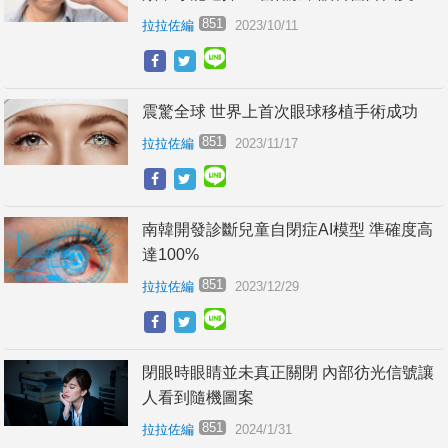
說
851
拉拉佐編
2023/10/11
震驚全球 世界上首次眼球移植手術成功
851
拉拉佐編
2023/11/17
南韓開發診斷兒童自閉症AI模型 準確度高
達100%
851
拉拉佐編
2023/12/29
閉眼時眼睛並未真正關閉 內部彷光信號讓
人看到隨機圖案
851
拉拉佐編
2024/1/31