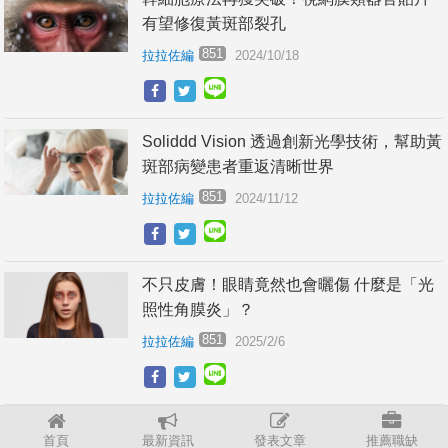
有望修復黃斑部裂孔
851
拉拉佐編
2024/10/18
Soliddd Vision 透過創新光學技術，幫助黃
斑部病變患者重返清晰世界
851
拉拉佐編
2024/11/12
不只皮膚！眼睛竟然也會曬傷 什麼是「光
照性角膜炎」？
851
拉拉佐編
2025/2/6
首頁
最新資訊
發表文章
推薦職缺