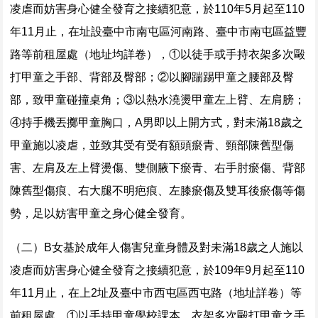
凌虐而妨害身心健全發育之接續犯意，於110年5月起至110
年11月止，在址設臺中市南屯區河南路、臺中市南屯區益豐
路等前租屋處（地址均詳卷），①以徒手或手持衣架多次毆
打甲童之手部、背部及臀部；②以腳踹踢甲童之腰部及臀
部，致甲童碰撞桌角；③以熱水澆燙甲童左上臂、左肩膀；
④持手機丟擲甲童胸口，A男即以上開方式，對未滿18歲之
甲童施以凌虐，並致其受有受有額頭瘀青、頸部陳舊型傷
害、左肩及左上臂燙傷、雙側腋下瘀青、右手肘瘀傷、背部
陳舊型傷痕、右大腿不明疤痕、左膝瘀傷及雙耳後瘀傷等傷
勢，足以妨害甲童之身心健全發育。
（二）B女基於成年人傷害兒童身體及對未滿18歲之人施以
凌虐而妨害身心健全發育之接續犯意，於109年9月起至110
年11月止，在上2址及臺中市西屯區西屯路（地址詳卷）等
前租屋處，①以手持甲童學校課本、衣架多次毆打甲童之手