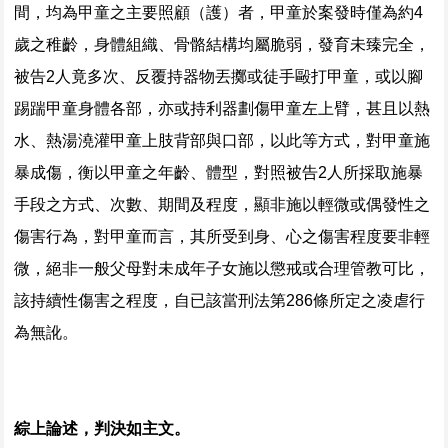
間，均為甲童之主要照顧（護）者，甲童於案發時僅為約4
歲之稚齡，身體組織、骨骼結構均屬脆弱，發育未臻完全，
被告2人竟多次、反覆持器物丟擲或徒手毆打甲童，或以腳
踢踹甲童身體各部，亦或持利器劃傷甲童左上臂，甚且以熱
水、熱湯澆灌甲童上肢背部與口部，以此等方式，對甲童施
暴成傷，衡以甲童之年齡、體型，對照被告2人所採取施暴
手段之方式、次數、期間及程度，顯非施以輕微或偶發性之
傷害行為，對甲童而言，其所受到身、心之傷害程度要非輕
微，絕非一般父母對未成年子女施以懲戒或合理管教可比，
該持續性傷害之程度，自已該當刑法第286條所定之凌虐行
為無訛。
綜上論述，判決如主文。