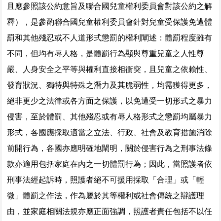
且應參照該公約意旨及聯合國兒童權利委員會對該公約之解
釋），是參酌聯合國兒童權利委員會針對兒童受保護免遭體
罰和其他殘忍或不人道形式懲罰的權利闡述：體罰程度雖有
不同，但均有辱人格，是體罰行為顯與尊重兒童之人性尊
嚴、人身安全之平等與權利直接相衝突，且兒童之依賴性、
發育狀況、獨特與特殊之潛力及其脆弱性，均需獲得更多，
絕非更少之法律或各方面之保護，以免遭受一切形式之暴力
侵害，至於體罰、其他殘忍或有辱人格形式之懲罰均屬暴力
形式，各國應採取適當之立法、行政、社會及教育措施消除
前開行為，各國亦應明確地闡明，關於侵害行為之刑事法條
款亦適用包括家庭在內之一切體罰行為；因此，當照護者依
刑事法經起訴時，照護者絕不可援用採取「合理」或「輕
微」體罰之作法，作為屬於其等權利或社會傳統之辯護理
由，並家庭相關法規亦應正面強調，照護者責任包括不以任