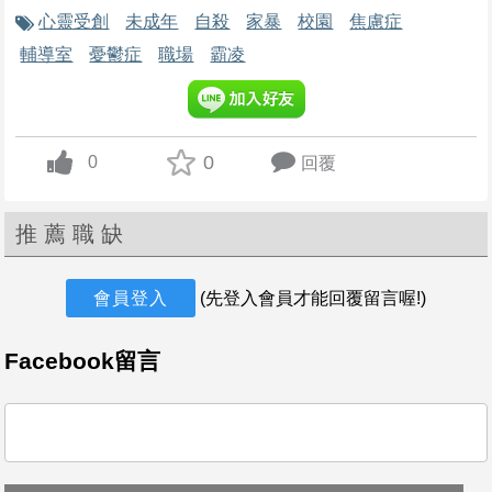
心靈受創
未成年
自殺
家暴
校園
焦慮症
輔導室
憂鬱症
職場
霸凌
0
0
回覆
up vote
推薦職缺
會員登入
(先登入會員才能回覆留言喔!)
Facebook留言