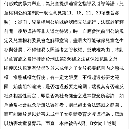
何形式的暴力舉止，為兒童提供適當之指導及引導等語（兒
童權利公約第8號一般性意見第11、18、21、39項要旨參
照）；從而，兒童權利公約既經我國立法施行，法院於解釋
前開「凌辱虐待等非人道之待遇」時，自應參照前開公約規
定及兒童權利委員會之解釋意旨，盡最大可能確保兒童之生
存與發展，不得輕易以照護者之管教權、懲戒權為由，將對
兒童實施之暴行排除於刑法第286條之法益保護範圍之外，
即便民法規定有父母對於未成年之子女於必要範圍內之懲戒
權，惟懲戒權之行使，有ㄧ定之限度，不得超過必要之範
圍，始能阻卻違法，是否超過必要之範圍，端視其有否違反
社會相當性而定，即是否為社會健全之通常觀念所容許，如
為通常社會觀念所無法容許者，則已超出合法懲戒之範圍，
而可能屬於足以妨害未成年子女身體發育之凌虐行為，應論
以妨害幼童發育罪。而查，本件被告A男、B女於上述期