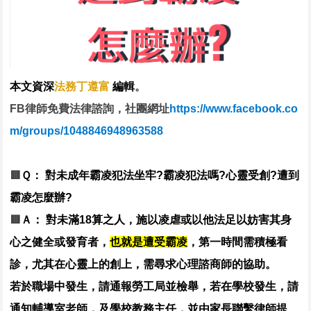
本文資深
法務丁遵富
編輯
。
FB律師免費法律諮詢，社團網址
https://www.facebook.co
m/groups/1048846948963588
🟥
Ｑ： 對未成年霸凌犯法坐牢?霸凌犯法嗎?心靈受創?遭到
霸凌怎麼辦?
🟥
Ａ： 對未滿18算之人，施以凌虐或以他法足以妨害其身
心之健全或發育者，
也就是遭受霸凌
，第一時間需積極看
診，尤其在心靈上的創上，需尋求心理諮商師的協助。
若於職場中發生，請通報勞工局並檢舉，若在學校發生，請
通知輔導室老師，及學校教務主任，並由家長聯繫律師提