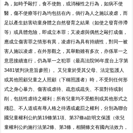
為，如時予毆打，食不使飽，或消極性之行為，如病不使
醫，傷不使療等行為均包括在內，倘行為人之施以凌虐，而
足以產生妨害幼童身體之自然發育之結果（如使之發育停滯
等）或具體危險，即成立本罪；又凌虐與偶然之毆打成傷，
應成立傷害罪之情形有異，凌虐行為具有持續性，對同一被
害人施以凌虐，在外形觀之，其舉動雖有多次，亦係單一之
意思接續進行，仍為單一之犯罪（最高法院96年度台上字第
3481號判決意旨參照）。又兒童於受其父母、法定監護人
或其他照顧兒童之人照顧（下稱照護者）時，不受到任何形
式之身心暴力、傷害或虐待、疏忽或疏失、不當對待或剝
削，包括性虐待之權利；所有兒童均不受酷刑或其他形式之
殘忍、不人道或有辱人格之待遇或處罰之權利，分別為聯合
國兒童權利公約第19條第1項、第37條a款明文保護（依兒
童權利公約施行法第2條、第3條，相關條文有國內法效力，