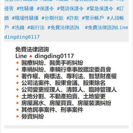
侵害 #性騷擾 #保護令 #聲請保護令 #緊急保護令 #訂
婚 #職場性騷擾
#分期付款 #詐欺 #警示帳戶 #人頭帳
戶 #洗錢 #銀行法
#免費法律諮詢
#免費法律諮詢Line 