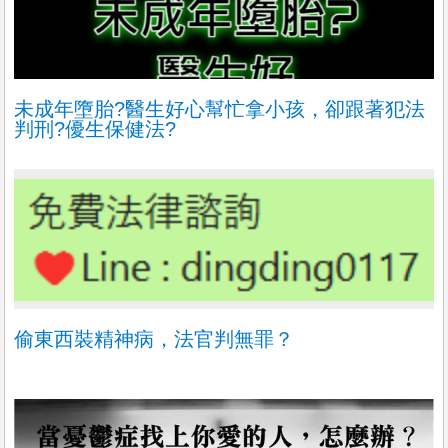
未成年墮胎?醫生好心幫忙拿小孩，卻跟著犯法
判刑?優生保健法?
偷東西裝精神病，法官判無罪？