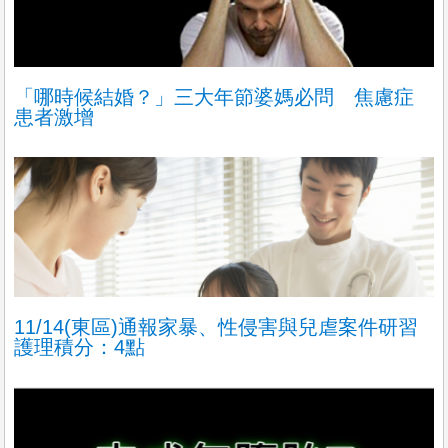
「哪時候結婚？」三大年節婆媽必問 焦慮症
患者激增
11/14(東區)通報家暴、性侵害與兒虐案件研習
護理積分：4點