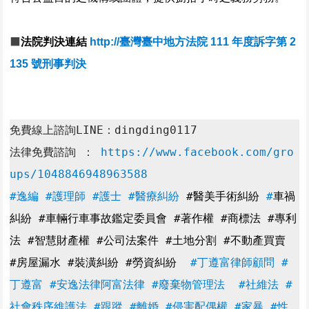
⬛️
法院判決連結
http://臺灣臺中地方法院 111 年度訴字第 2
135 號刑事判決
免費線上諮詢LINE：dingding0117
法律免費諮詢 ： 
https://www.facebook.com/gro
ups/1048846948963588
#逸編
#護理師
#護士
#醫療糾紛
 #醫美手術糾紛 
#
車禍
糾紛 #車輛行車事故鑑定委員會 #著作權 #商標法 #專利
法 #智慧財產權 #公司法案件 #土地分割 #不動產買賣 
#房屋漏水 #裝潢糾紛 #勞資糾紛  
#丁遵富律師顧問 #
丁遵富 #安逸法律阿富法律 #廢棄物管理法  #社維法 #
社會秩序維護法 #跟蹤 #離婚 #侵害配偶權 #家暴 #性