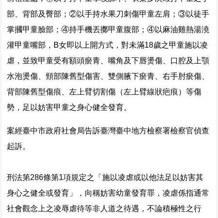
部、背部及臀部；②以手持水果刀刺傷甲童左肩；③以徒手
掌摑甲童臉部；④持手機丟擲甲童腹部；④以麻油雞熱湯澆
灌甲童嘴部，B女即以上開方式，對未滿18歲之甲童施以凌
虐，並致甲童受有額頭瘀青、嘴角及下唇燙傷、口腔及上顎
水泡燙傷、頸部陳舊型傷害、雙側腋下瘀青、右手肘瘀傷、
背部陳舊型傷痕、左上臂切割傷（左上臂線狀疤痕）等傷
勢，足以妨害甲童之身心健全發育。
案經臺中市政府社會局告訴臺灣臺中地方檢察署檢察官偵查
起訴。
刑法第286條第1項規定之「施以凌虐或以他法足以妨害其
身心之健全或發育」，向稱妨害幼童發育罪，凌虐係指通常
社會觀念上之凌辱虐待等非人道之待遇，不論積極性之行