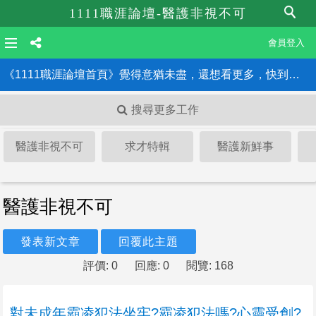
1111職涯論壇-醫護非視不可
會員登入
《1111職涯論壇首頁》覺得意猶未盡，還想看更多，快到職涯論壇首頁！！
搜尋更多工作
醫護非視不可
求才特輯
醫護新鮮事
醫護非視不可
發表新文章
回覆此主題
評價: 0
回應: 0
閱覽: 168
對未成年霸凌犯法坐牢?霸凌犯法嗎?心靈受創?