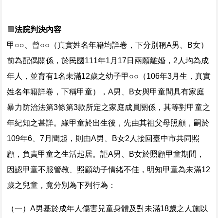
🟩
法院判決內容
甲○○、曾○○（真實姓名年籍均詳卷，下分別稱A男、B女）
前為配偶關係，於民國111年1月17日兩願離婚，2人均為成
年人，並育有1名未滿12歲之幼子甲○○（106年3月生，真實
姓名年籍詳卷，下稱甲童），A男、B女與甲童間具有家庭
暴力防治法第3條第3款所定之家庭成員關係，其等對甲童之
年紀知之甚詳。緣甲童於出生後，先由其祖父母照顧，嗣於
109年6、7月間起，則由A男、B女2人接回臺中市共同照
顧，負責甲童之生活起居。詎A男、B女於照顧甲童期間，
因認甲童不服管教、照顧幼子情緒不佳，明知甲童為未滿12
歲之兒童，竟分別為下列行為：
（一）A男基於成年人傷害兒童身體及對未滿18歲之人施以