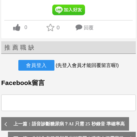
齒顎矯正科主治醫師
戴德森醫療財團法人嘉義基督教醫院
不拘，不拘，嘉義市東區
0
0
回覆
up vote
今天
教學型主治醫師
戴德森醫療財團法人嘉義基督教醫院
推薦職缺
不拘，不拘，嘉義市東區
會員登入
(先登入會員才能回覆留言喔!)
今天
Facebook留言
研究型主治醫師
戴德森醫療財團法人嘉義基督教醫院
不拘，不拘，嘉義市東區
今天
更多職缺
上一篇：語音診斷糖尿病？AI 只需 25 秒錄音 準確率高
達 71%