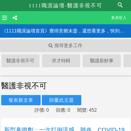
1111職涯論壇-醫護非視不可
會員登入
《1111職涯論壇首頁》覺得意猶未盡，還想看更多，快到職涯論壇首頁！！
搜尋更多工作
醫護非視不可
求才特輯
醫護新鮮事
醫護非視不可
發表新文章
回覆此主題
評價: 0
回應: 0
閱覽: 452
新型鼻噴劑：一次打倒流感、肺炎、COVID-19