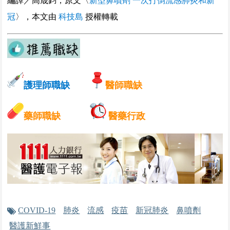
編譯／高晟鈞，原文〈
新型鼻噴劑 一次打倒流感肺炎和新
具助理教授以上及指導醫師資格者尤佳
冠
〉，本文由
科技島
授權轉載
今天
中醫部主治醫師
戴德森醫療財團法人嘉義基督教醫院
不拘，不拘，嘉義市東區
今天
護理師職缺
醫師職缺
兒童外科主治醫師
戴德森醫療財團法人嘉義基督教醫院
藥師職缺
醫藥行政
不拘，不拘，嘉義市東區
今天
兒童心臟科主治醫師
戴德森醫療財團法人嘉義基督教醫院
不拘，不拘，嘉義市東區
具助理教授以上及指導醫師資格者尤佳
COVID-19
肺炎
流感
疫苗
新冠肺炎
鼻噴劑
今天
醫護新鮮事