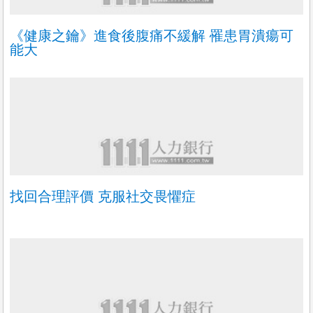
《健康之鑰》進食後腹痛不緩解 罹患胃潰瘍可
能大
找回合理評價 克服社交畏懼症