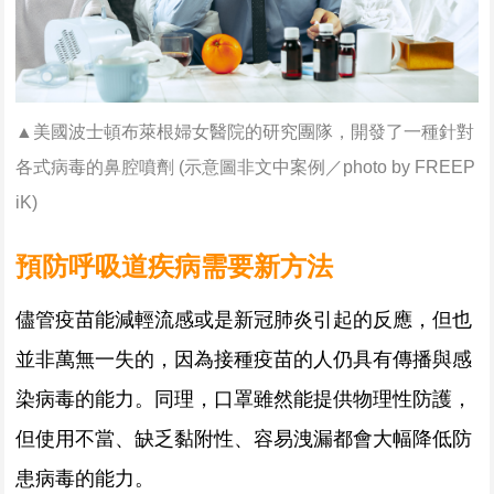
▲美國波士頓布萊根婦女醫院的研究團隊，開發了一種針對
各式病毒的鼻腔噴劑 (示意圖非文中案例
／
photo by FREEP
iK
)
預防呼吸道疾病需要新方法
儘管疫苗能減輕流感或是新冠肺炎引起的反應，但也
並非萬無一失的，因為接種疫苗的人仍具有傳播與感
染病毒的能力。同理，口罩雖然能提供物理性防護，
但使用不當、缺乏黏附性、容易洩漏都會大幅降低防
患病毒的能力。