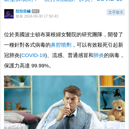
拉拉佐編
851
文字放大
發表
2024-09-30 17:50:43
位於美國波士頓布萊根婦女醫院的研究團隊，開發了
一種針對各式病毒的
鼻腔噴劑
，可以有效殺死引起新
冠肺炎(
COVID-19
)、流感、普通感冒和
肺炎
的病毒，
保護力高達 99.99%。