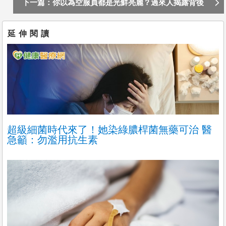
下一篇：你以為空服員都是光鮮亮麗？過來人揭露背後
13 條不為人知的心酸血淚！｜工作甘苦談
延伸閱讀
超級細菌時代來了！她染綠膿桿菌無藥可治 醫
急籲：勿濫用抗生素