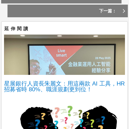
藝珂人事顧問股份有限公司
致勝心法
下一篇：
不拘，8年以上，高雄市前鎮區
Google/Shopee/Synology/AICS/MixerBox/Canonical 等
1. 負責船員和船長人員的合約資料管理，確保所有文件準確無誤
延伸閱讀
2. 協助建立績效管理制度
8 間軟體工程師面試心得｜面試經驗分享
3. 規劃
今天
【人資】人力資源主管
台灣保來得股份有限公司
不拘，5年以上，苗栗縣竹南鎮
【邀請對人資具有熱忱之工作夥伴加入！】
在這份工作中，您將會負責...
星展銀行人資長朱麗文：用這兩款 AI 工具，HR
1. 擬定人力資源政策，
招募省時 80%、職涯規劃更到位！
今天
更多職缺