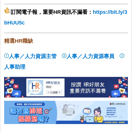
不拘，1年以上，宜蘭縣冬山鄉
訂閱電子報，重要HR資訊不漏看：
https://bit.ly/3
1. 協助處理招聘和甄選流程，包括發布職缺、篩選履歷、安排面試
bHUU5c
及後續人事聯繫
2. 負責員工資料檔案
今天
精選HR職缺
總部-拉亞漢堡_人資主管
商邦餐飲有限公司
人事／人力資源主管
人事／人力資源專員
不拘，5年以上，桃園市桃園區
【工作內容】
人事助理
1.管理及規劃人才招募、遴選、任用等相關人資事務。
2.管理及規劃人員入職、離職手續及
今天
【哈博集團總部】人資主管
哈博餐飲管理顧問股份有限公司
不拘，3年以上，台北市內湖區
1.人力資源制度規劃與執行
2.召募策略擬定與執行
3.任用、調動、培訓、考核等職能事務
4.專案規