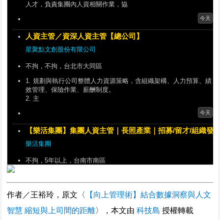
人才，負責集團內人資相關作業，協
今天
人資主管／資深人資主管【總公司】
星聚點文創股份有限公司
不拘，不拘，台北市大同區
1. 規劃與執行公司整體人力資源策略，含組織架構、人力預算、績
效管理、保險作業、薪酬制度。
2. 主
今天
【樂活集團】集團人資主管｜長照產業｜招募/留才/組織發
樂活集團
不拘，5年以上，台南市南區
隨著長照產業需求持續成長，本集團積極布局多據點發展，誠摯邀
請具備人資主管／HRBP經驗之專業人才加入
作者／王裕玲，原文〈
【向上管理術】結合數據洞察與人文
今天
智慧 縮短與上司間的距離
〉，本文由
科技島
授權轉載
人資主管
宜興預拌混凝土股份有限公司