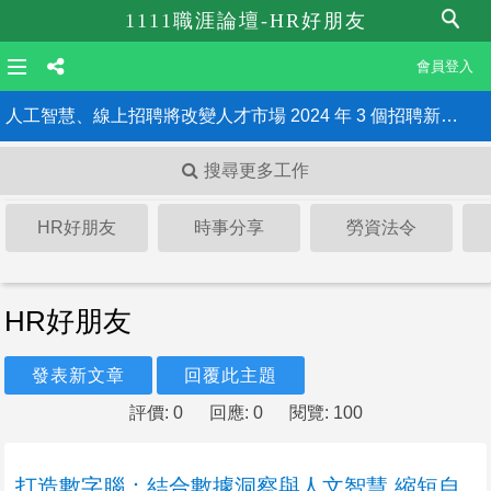
1111職涯論壇-HR好朋友
會員登入
人工智慧、線上招聘將改變人才市場 2024 年 3 個招聘新趨勢
《最低工資法》三讀通過 雇主違法最重罰150萬、公布姓名！HR一定要知道的6大重點
搜尋更多工作
HR好朋友
時事分享
勞資法令
HR好朋友
發表新文章
回覆此主題
評價: 0
回應: 0
閱覽: 100
打造數字腦：結合數據洞察與人文智慧 縮短自