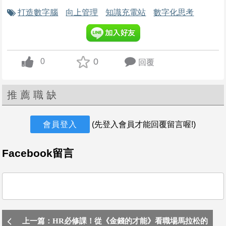
打造數字腦
向上管理
知識充電站
數字化思考
今天
HR Account Service人資服務(HRBP)_南科
聯華電子股份有限公司
0
0
不拘，3年以上，台南市新市區
回覆
up vote
1.提供人力資源管理諮詢及專業協助，推動人力行政運作業務並提
昇人力資源管理效能
推薦職缺
2.深化組織觀察與人
今天
會員登入
(先登入會員才能回覆留言喔!)
【人資專員/課長/經理】/KTP_1748
藝珂人事顧問股份有限公司
Facebook留言
不拘，3年以上，高雄市新興區
想在人資領域再升級？我們找的就是你！
✔ 5 年以上管理資歷
✔ 或 7 年以上 HR 實戰經驗
今天
上一篇：HR必修課！從《金錢的才能》看職場馬拉松的
高雄-遠洋漁業-人資經理/KTP1748