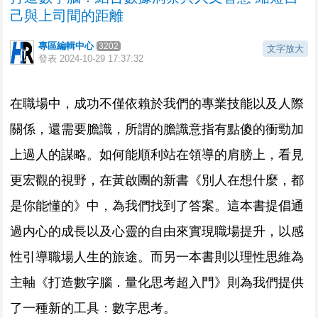
己與上司間的距離
專區編輯中心
3202
文字放大
發表
2024-10-29 17:37:32
在職場中，成功不僅依賴於我們的專業技能以及人際
關係，還需要膽識，所謂的膽識意指有點傻的衝勁加
上過人的謀略。如何能順利站在領導的肩膀上，看見
更宏觀的視野，在黃啟團的新書《別人在想什麼，都
是你能懂的》中，為我們找到了答案。這本書提倡通
過内心的成長以及心靈的自由來實現職場提升，以感
性引導職場人生的旅途。而另一本書則以理性思維為
主軸《打造數字腦．量化思考超入門》則為我們提供
了一種新的工具：數字思考。