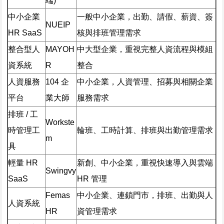
端)
中小企業
一般中小企業，出勤、請假、薪資、簽
NUEIP
HR SaaS
核與排班管理需求
整合型人
MAYOH
中大型企業，重視完整人資流程與模組
資系統
R
整合
人資服務
104 企
中小企業，人資管理、招募與相關企業
平台
業大師
服務需求
排班 / 工
Workste
時管理工
輪班、工時計算、排班與出勤管理需求
m
具
輕量 HR
新創、中小企業，重視快速導入與雲端
Swingvy
SaaS
HR 管理
Femas
中小企業、連鎖門市，排班、出勤與人
人資系統
HR
資管理需求