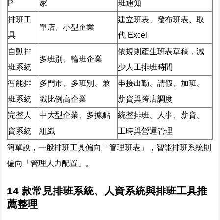
P
家
班通知
排班工
建立班表、發布班表、取
單店、小型企業
具
代 Excel
自動排
依規則產生班表草稿，減
多班別、輪班企業
班系統
少人工排班時間
智能排
多門市、多班別、兼
串接出勤、請假、加班、
班系統
職比例高企業
薪資與跨店調度
完整人
中大型企業、多據點
統整排班、人事、薪資、
資系統
組織
工時與營運管理
簡單說，一般排班工具偏向「管理班表」，智能排班系統則
偏向「管理人力配置」。
14 款常見排班系統、人資系統與排班工具推
薦整理