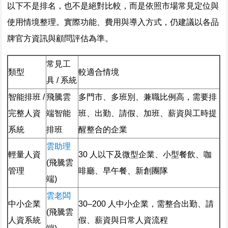
以下不是排名，也不是絕對比較，而是依照市場常見定位與
使用情境整理。實際功能、費用與導入方式，仍建議以各品
牌官方資訊與顧問評估為準。
常見工
類型
較適合情境
具 / 系統
智能排班 /
飛騰雲
多門市、多班別、兼職比例高，需要排
完整人資
端智能
班、出勤、請假、加班、薪資與工時提
系統
排班
醒整合的企業
雲助理
輕量人資
30 人以下及微型企業、小型餐飲、咖
(飛騰雲
管理
啡廳、早午餐、新創團隊
端)
雲老闆
中小企業
30–200 人中小企業，需整合出勤、請
(飛騰雲
人資系統
假、薪資與日常人資流程