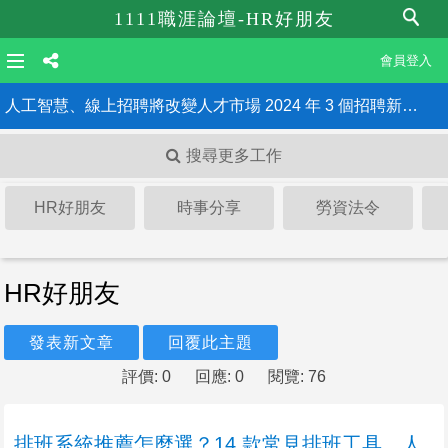
1111職涯論壇-HR好朋友
會員登入
人工智慧、線上招聘將改變人才市場 2024 年 3 個招聘新趨勢
《最低工資法》三讀通過 雇主違法最重罰150萬、公布姓名！HR一定要知道的6大重點
搜尋更多工作
HR好朋友
時事分享
勞資法令
HR好朋友
發表新文章
回覆此主題
評價: 0
回應: 0
閱覽: 76
排班系統推薦怎麼選？14 款常見排班工具、人