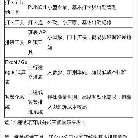
打卡 / 出
PUNCH
小型企業、基本打卡與出勤管理
勤工具
打卡工具
打卡趣
外勤、小店家、基本出勤紀錄
班表 AP
小團隊、門市店長，簡易排班與班表通
排班工具
P 類工
知
具
Excel / Go
自行建
ogle 試算
人數少、班別單純、短期低成本排班
立班表
表
自建或
客製化系
特殊產業規則、高度客製化需求，但導
客製排
統
入與維護成本較高
班系統
這 14 種選項可以分成三個層級來看：
第一種是輕量工具，適合小公司或單店解決基本排班問題。