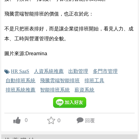
飛騰雲端智能排班的價值，也正在於此：
不是只把班表排好，而是讓企業從排班開始，看見人力、成
本、工時與營運管理的全貌。
圖片來源:Dreamina
HR SaaS
人資系統推薦
出勤管理
多門市管理
自動排班系統
飛騰雲端智能排班
排班工具
排班系統推薦
智能排班系統
薪資系統
0
0
回覆
up vote