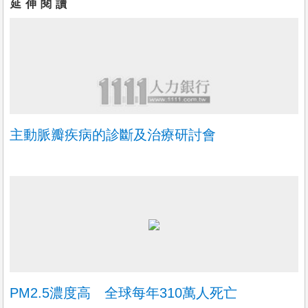
今天
延伸閱讀
護理師~宜蘭礁溪(安養)
財團法人佛光山慈悲社會福利基金會
不拘，不拘，宜蘭縣礁溪鄉
1. 長者生活照顧、健康管理、協助醫療用藥、衛生教育等護理臨床
工作與紀錄
2. 長者特殊事件發生予以
今天
主動脈瓣疾病的診斷及治療研討會
更多職缺
PM2.5濃度高 全球每年310萬人死亡