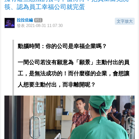
筷、認為員工幸福公司就完蛋
拉拉佐編
851
文字放大
發表
2021-08-31 11:07:30
動腦時間：你的公司是幸福企業嗎？
一間公司若沒有願意為「願景」主動付出的員
工，是無法成功的！而什麼樣的企業，會想讓
人想要主動付出，而非離開呢？