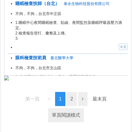
睡眠檢查技師（台北）
泰永生物科技股份有限公司
不拘，不拘，台北市中正區
1.睡眠中心夜間睡眠檢查、貼線、夜間監控及睡眠呼吸器壓力滴
定。
2.檢查報告登打、彙整及上傳。
3.
今天
眼科檢查技術員
臺北醫學大學
不拘，不拘，台北市文山區
1. 執行眼科各項檢查如 : 視力、眼壓測量等檢查。
2. 操作彩色眼底攝影、光學同調斷層掃描（OC
今天
第一頁
1
2
最末頁
【護理部】護理長
東元醫療社團法人東元綜合醫院
不拘，3年以上，新竹縣竹北市
單頁閱讀模式
1. 配合醫院及護理部政策與推行
2. 單位管理與行政事務處理
3. 維護護理品質與病人安全