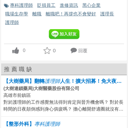
4.
專科護理師
貶損員工
進修資訊
黑心企業
今天
職場生存學
離職
離職吧！再撐也不會變好
護理長
護理師
護理助理｜南投草屯｜無經驗可・考照獎金・完整培訓｜青
青松健康股份有限公司
不拘，不拘，南投縣草屯鎮
想踏入長照產業卻不知道從哪開始？
0
0
回覆
up vote
青松健康是台灣第一家掛牌上市的長照機構，
我們誠摯邀請對照護工作有
今天
推薦職缺
基隆長庚醫院護理部招募感染暨一般內科病房護理人員
【大樹藥局】翻轉
護
理
師
人生！擴大招募！免大夜！32.5~39.5K UP！－高雄全區
長庚醫療財團法人
(大樹連鎖藥局)大樹醫藥股份有限公司
高雄市前鎮區
不拘，不拘，基隆市安樂區
對於護理師的工作感覺無法得到肯定與晉升機會嗎？ 對於長
一般病房臨床護理照護工作。
時間的日夜顛倒感到身心俱疲嗎？ 擔心離開舒適圈就沒有舞
今天
台嗎？ 您的舞台就在大樹！ 在大樹您可以有更好的多方發
影像醫學部 - 影像護理師
展機會 遠離不尊重專業的負面情緒內耗 無須輪夜班、上班
【整形外科】
專
科
護
理
師