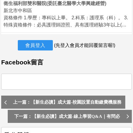
時間彈性 運用您的專業知識達到預防醫學 廣義的讓護理工
佛教慈濟醫療財團法人花蓮慈濟醫院
衛生福利部雙和醫院(委託臺北醫學大學興建經營)
作可以延伸到社區 護理工作可以如何在藥局延伸呢？ 1. 提
新北市中和區
不拘，不拘，花蓮縣花蓮市
供民眾醫藥保健衛教諮詢、銷售 2. 營養保健食品、婦嬰奶粉
資格條件 1.學歷：專科以上畢。 2.科系：護理系（科）。 3.
招募說明
尿布、醫療儀器...等銷售諮詢服務 3. 協助顧客使用檢測器
特殊資格條件：必具護理師證照、具有護理經驗3年以上(經
資格條件：
材，如：血壓測量、血糖...等 4. 門市店務管理(也包含理貨、
歷未滿1年不予採計)。 4.必具專科護理師證書 應徵方式 屆時
1.大學以上，護理相關系畢業，具護理師證照。
上架、收銀) 歡迎積極向上、有企圖心的您一起跟學長姐加
2.具影像檢
請自行準備 1.甄選資料表 請至http://www.shh.org.tw/UI/G/G
入大樹藥局， 我們提供在職教育訓練，為您累積更多專業知
會員登入
(先登入會員才能回覆留言喔!)
10100.aspx下載 2.自傳 3.所有護理相關畢業證書正反面影本
今天
識！
4.服務證明影本 5.醫事人員專業證書正反面影本 6.衛生署繼
日班護理人員
財團法人台灣省私立桃園仁愛之家
續教育積分證明影本（以上面試資料請備齊全） 聯絡人：賴
Facebook留言
不拘，不拘，新竹市北區
組長 電子信箱：09718@s.tmu.edu.tw
提供院內住民各項護理照顧服務，包含疾病預防、傷病護理、送醫
就診、健康諮詢等。評鑑資料制作整理、主管交
今天
高階健檢護理長
杏和醫院
上一篇：【新生必讀】成大篇-校園設置自動繳費機服務
不拘，不拘，高雄市鳳山區
地點為何？｜有問必答
下一篇：【新生必讀】成大篇-線上學習Q&A｜有問必
高階健診業務
有經驗者優先錄用
答