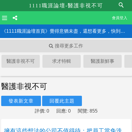
1111職涯論壇-醫護非視不可
會員登入
《1111職涯論壇首頁》覺得意猶未盡，還想看更多，快到職涯論壇首頁！！
搜尋更多工作
醫護非視不可
求才特輯
醫護新鮮事
醫護非視不可
發表新文章
回覆此主題
評價: 0
回應: 0
閱覽: 855
擁有這些想法的公司不值得待：把員工當免洗