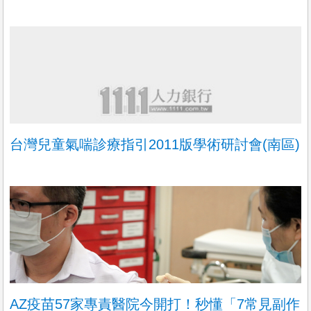
台灣兒童氣喘診療指引2011版學術研討會(南區)
AZ疫苗57家專責醫院今開打！秒懂「7常見副作