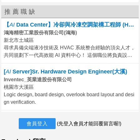
今天
推薦職缺
行政主管
震源有限公司
不拘，1年以上，新北市中和區
【
AI
Data Center】冷卻與冷凍空調架構工程師 (HVAC)
鴻海精密工業股份有限公司(鴻海)
1.管理行政人員
2.稽核政府文件
新北市土城區
3.客戶聯繫
尋求具備尖端液冷技術及 HVAC 系統整合經驗的頂尖人才，
今天
共同規劃下一代高效能 AI 資料中心！ 這個職位將負責設計
並交付符合AI高密度運算需求、且具備最低 PUE 的創新冷
人力資源主管 【年薪150萬以上】
大銀微系統股份有限公司
卻解決方案。 1. 設計與規劃數據中心冷卻系統（CRAC、C
[
AI
Server]Sr. Hardware Design Engineer(大溪)
不拘，8年以上，台中市南屯區
hiller、冷通道）。 2. 優化機房氣流配置與冷卻效率。 3. 維
Inventec_英業達股份有限公司
護空調設備，確保溫濕度穩定。
※ 年度獎金原則為2個月，九成同仁2個月以上
桃園市大溪區
Logic design, board design, overlook board layout and desi
1.承接經營策略，規劃推動人才發展。
gn verification.
2.經營正向
今天
人資經理、HRBP｜人才發現家｜覺旅咖啡
會員登入
(先登入會員才能回覆留言喔!)
覺旅咖啡_覺旅股份有限公司