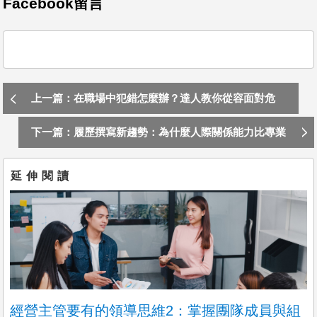
Facebook留言
不拘，5年以上，台北市內湖區
我們在找這樣的你：
對「人」有熱情，對「成長」有期待，想把HR工作做得有溫度又
有影響力。
加入我們，
今天
上一篇：在職場中犯錯怎麼辦？達人教你從容面對危
更多職缺
機：從停損到重生！
下一篇：履歷撰寫新趨勢：為什麼人際關係能力比專業
技能更重要!?
延伸閱讀
經營主管要有的領導思維2：掌握團隊成員與組