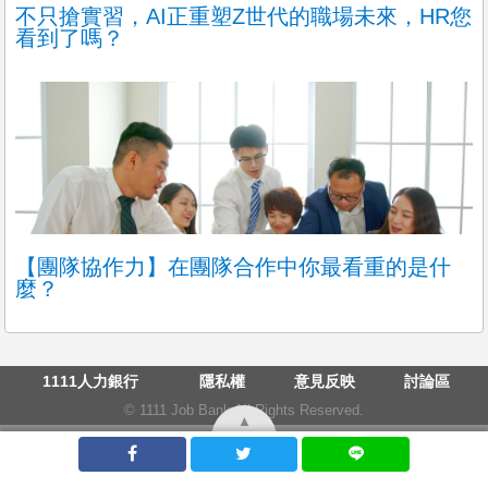
不只搶實習，AI正重塑Z世代的職場未來，HR您
看到了嗎？
【團隊協作力】在團隊合作中你最看重的是什
麼？
1111人力銀行
隱私權
意見反映
討論區
© 1111 Job Bank All Rights Reserved.
▲
人力銀行
找工作
求職
求才
工作
首頁
最新資訊
發表文章
推薦職缺