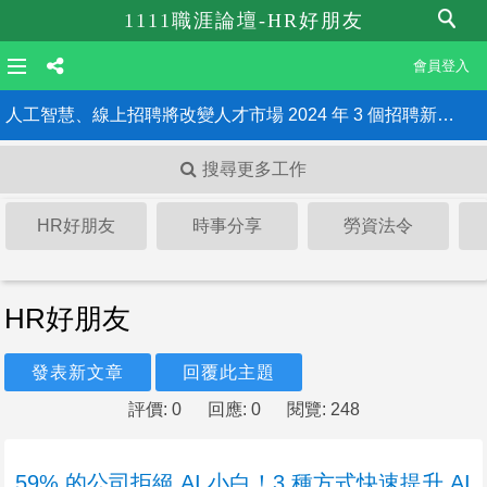
1111職涯論壇-HR好朋友
會員登入
人工智慧、線上招聘將改變人才市場 2024 年 3 個招聘新趨勢
搜尋更多工作
《最低工資法》三讀通過 雇主違法最重罰150萬、公布姓名！HR一定要知道的6大重點
HR好朋友
時事分享
勞資法令
HR好朋友
發表新文章
回覆此主題
評價: 0
回應: 0
閱覽: 248
59% 的公司拒絕 AI 小白！3 種方式快速提升 AI