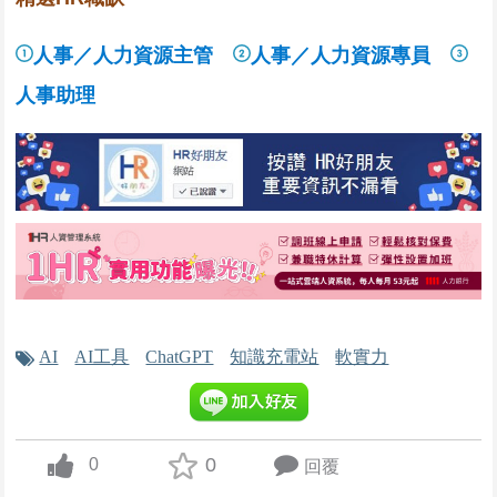
不拘，5年以上，高雄市三民區
人事／人力資源主管
人事／人力資源專員
1. 審核各中心日常零用金及費用開支。
2. 審核各中心住民費用統計及收取。
人事助理
3. 審核各中心新進員
今天
人資主管
宜興預拌混凝土股份有限公司
不拘，1年以上，宜蘭縣冬山鄉
1. 協助處理招聘和甄選流程，包括發布職缺、篩選履歷、安排面試
及後續人事聯繫
2. 負責員工資料檔案
今天
AI
AI工具
ChatGPT
知識充電站
軟實力
【南科】HR區域主管
矽品精密工業股份有限公司
不拘，6年以上，台南市善化區
職責 : 規劃與執行HR機能之專案及改善，以提升運作效能。
工作內容 :
0
0
回覆
up vote
1.規劃與執行人力資源