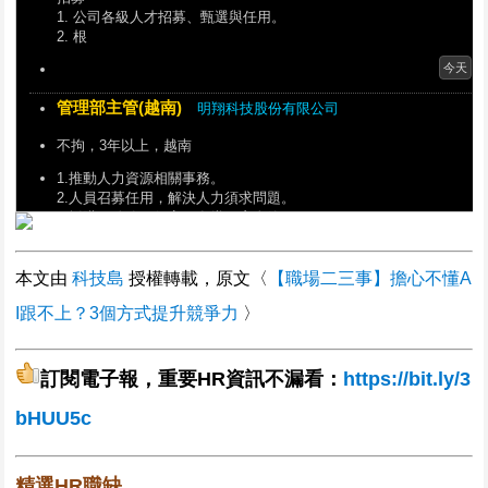
1. 公司各級人才招募、甄選與任用。
2. 根
今天
管理部主管(越南)
明翔科技股份有限公司
不拘，3年以上，越南
1.推動人力資源相關事務。
2.人員召募任用，解決人力須求問題。
3.採購、總務、保安、食堂、宿舍管
今天
本文由
科技島
授權轉載，原文〈
【職場二三事】擔心不懂A
人資部-培訓經理 Learning & Development Manager (
I跟不上？3個方式提升競爭力
〉
鼎鼎大飯店股份有限公司
不拘，5年以上，台北市大安區
訂閱電子報，重要HR資訊不漏看：
https://bit.ly/3
🌟 職缺亮點｜About the Role
我們正在尋找一位具策略思維與人才發展熱忱的培訓部經理
bHUU5c
今天
財務行政主管
福滿堂長照社團法人
精選HR職缺