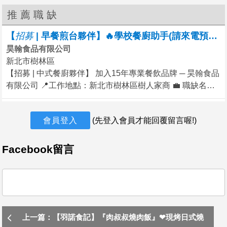
推薦職缺
【
招
募
| 早餐煎台夥伴】🔥學校餐廚助手(請來電預約
面
昊翰食品有限公司
新北市樹林區
【招募 | 中式餐廚夥伴】 加入15年專業餐飲品牌 ─ 昊翰食品
有限公司 📍工作地點：新北市樹林區樹人家商 💼 職缺名
稱：中式廚房餐廚助手 🔎【我們在找這樣的你】 你在中式
廚房已有1年以上實戰經驗，對食材處理、烹調流程與餐廳
會員登入
(先登入會員才能回覆留言喔!)
節奏駕輕就熟， 重視效率與細節、具備專業廚藝精神，並且
願意與團隊共創餐飲高品質。 🎯【工作內容簡介】 1. 負責
早餐店廚房操作，如食材的處理、準備與測量，確保餐點製
Facebook留言
作流程順暢 2. 熟悉基本的烹飪技巧與餐點擺盤，操作早餐店
內設備並維護正常運作 3. 維護工作環境之清潔與衛生，落實
垃圾分類，確保操作區域安全無虞 🎯【為什麼選擇昊翰？】
✅ 已合作：和碩、聯發科、臺大、台科大等知名機關與企業
✅ 領導團隊：由資深主廚團隊領軍，講究專業、穩定與實力
上一篇：【羽諾食記】『肉叔叔燒肉飯』❤現烤日式燒
✅ 誠信經營15年，擁有業界口碑與食安信賴 ✅ 工作內容清