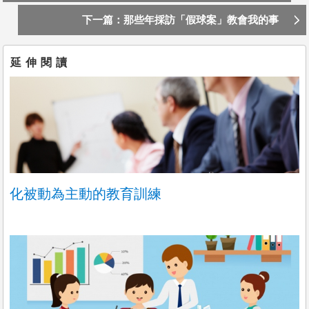
楚、制度穩健、升遷透明 🎁【員工福利】 我們相信好團隊
肉便當❤吳興商圈/北醫美食推薦
下一篇：那些年採訪「假球案」教會我的事
需要好待遇： 三節禮金與全勤獎金、生日禮金、績效獎金
免費供餐 健保、勞保、勞退、職災保險與團保 制服提供
【期待您的加入】 如果你對中式餐飲有熱忱、重視品質、希
延伸閱讀
望在穩健成長的環境中持續精進， 昊翰食品邀請你加入，與
主廚團隊一同端出台灣餐桌的每一道誠意與美味。 ✔️ 不只是
助手角色，我們重視實戰與責任感 ✔️ 有經驗者將可參與菜單
規劃與作業流程優化 📩 請在上班日10:00-16:00，或晚上19:
00-22:00致電王副店長，合適者我們將盡快與您聯繫安排面
試。
化被動為主動的教育訓練