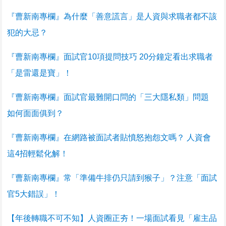
『曹新南專欄』為什麼「善意謊言」是人資與求職者都不該
犯的大忌？
『曹新南專欄』面試官10項提問技巧 20分鐘定看出求職者
「是雷還是寶」！
『曹新南專欄』面試官最難開口問的「三大隱私類」問題
如何面面俱到？
『曹新南專欄』在網路被面試者貼憤怒抱怨文嗎？ 人資會
這4招輕鬆化解！
『曹新南專欄』常「準備牛排仍只請到猴子」？注意「面試
官5大錯誤」！
【年後轉職不可不知】人資圈正夯！一場面試看見「雇主品