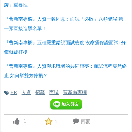
牌」重要性
『曹新南專欄』人資一致同意：面試「必敗」八類錯誤 第
一類直接進黑名單！
『曹新南專欄』五種嚴重錯誤面試態度 沒察覺保證面試1分
鐘就被打槍
『曹新南專欄』人資與求職者的共同噩夢：面試流程突然終
止 如何幫雙方停損？
HR
人資
招募
面試
曹新南專欄
1
1
回覆
up vote