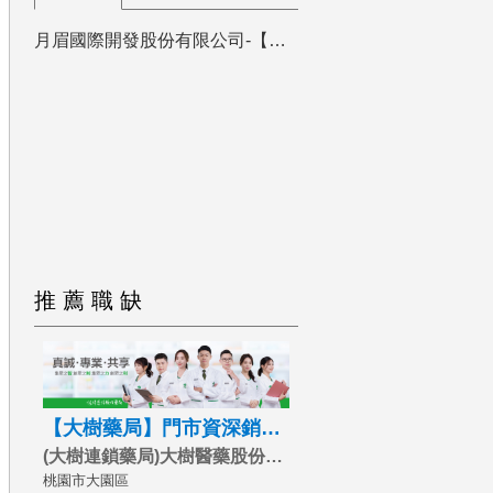
月眉國際開發股份有限公司-【麗寶Outl...
推薦職缺
【大樹藥局】門市資深銷售
人
員
_起薪35.5K(
(大樹連鎖藥局)大樹醫藥股份有限公司
桃園市大園區