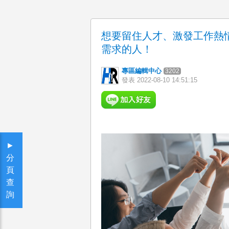
想要留住人才、激發工作熱
需求的人！
專區編輯中心
3202
發表
2022-08-10 14:51:15
►
分
頁
查
詢