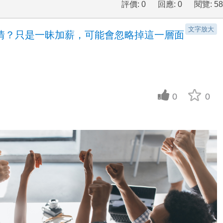
評價: 0
回應: 0
閱覽: 58
文字放大
情？只是一昧加薪，可能會忽略掉這一層面
0
0
up vote