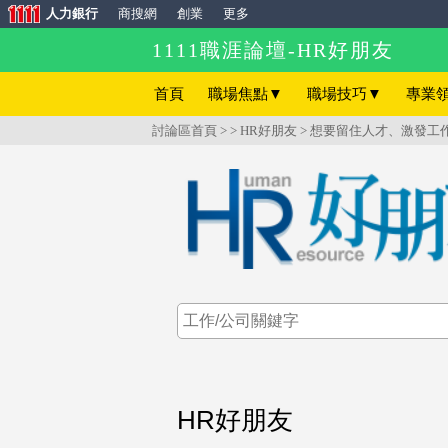
人力銀行
商搜網
創業
更多
1111職涯論壇-HR好朋友
首頁
職場焦點
▼
職場技巧
▼
專業
討論區首頁
> >
HR好朋友
> 想要留住人才、激發
HR好朋友