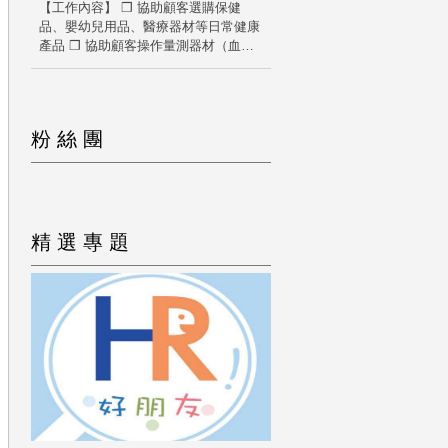
【工作內容】 ❒ 協助顧客選購保健
品、嬰幼兒用品、醫療器材等日常健康
產品 ❒ 協助顧客操作量測器材（血
壓、血糖等） ❒ 學習店務營運與管理
●其他條件 1.具備良好的人際互動能
力、具備提升技能的熱忱 2.須具備服務
業經驗3年以上或面銷經驗2年以上 ※※
粉絲團
※ 實際任用職務與相關條件，將依候選
人之背景、經驗與面談討論結果進行綜
合評估與安排，並於面談中充分說明。
若面談評估結果未完全符合此職務條
件，將視候選人專長與發展潛力，提供
其他門市相關職缺之媒合說明。 其他
精選專題
門市相關職缺▼▼▼ □【大樹藥局】門
市銷售人員＿起薪 30.5K（無藥局經驗
可，提供完整教育訓練） □【大樹藥
局】門市銷售人員＿起薪 32.5K（歡迎
服務業、餐飲業、百貨業轉任）