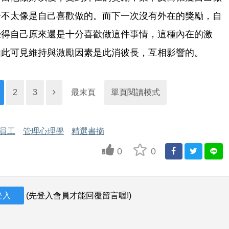
身不太像是自己喜歡做的。而下一次沒有外在的獎勵，自
覺得自己原來還是十分喜歡做這件事情，這種內在的激
由此可見維持與激勵因素是此消彼長，互相影響的。
2
3
最末頁
單頁閱讀模式
員工
管理心理學
精選書摘
0
0
up vote
登入
(先登入會員才能回覆留言喔!)