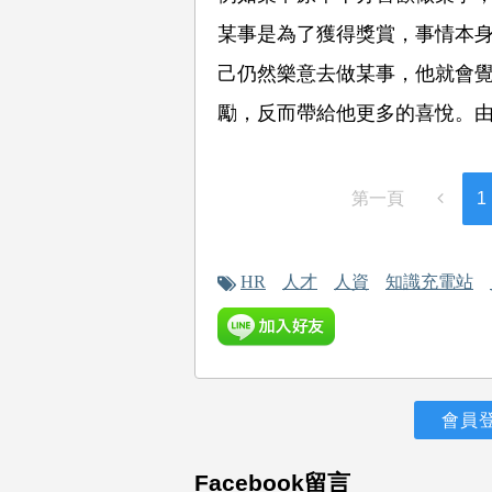
某事是為了獲得獎賞，事情本
己仍然樂意去做某事，他就會
勵，反而帶給他更多的喜悅。
第一頁
1
HR
人才
人資
知識充電站
會員
Facebook留言