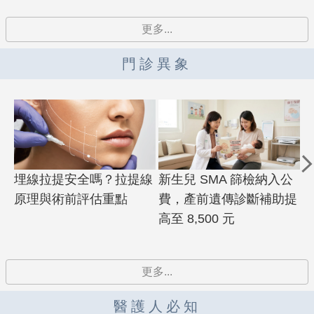
更多...
門診異象
埋線拉提安全嗎？拉提線
新生兒 SMA 篩檢納入公
原理與術前評估重點
費，產前遺傳診斷補助提
高至 8,500 元
更多...
醫護人必知