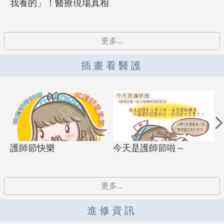
我養的」！醫療現場真相
讓人心寒
更多...
插畫看醫護
護師節快樂
今天是護師節啦～
護
更多...
進修資訊