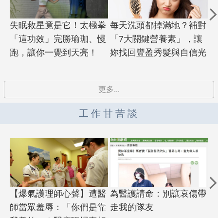
失眠救星竟是它！太極拳
每天洗頭都掉滿地？補對
「這功效」完勝瑜珈、慢
「7大關鍵營養素」，讓
跑，讓你一覺到天亮！
妳找回豐盈秀髮與自信光
彩
更多...
工作甘苦談
【爆氣護理師心聲】遭醫
為醫護請命：別讓哀傷帶
師當眾羞辱：「你們是靠
走我的隊友