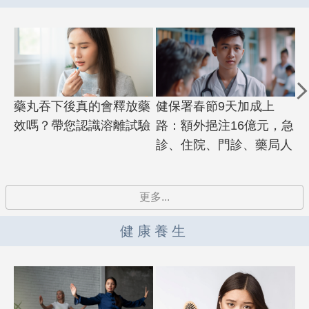
藥丸吞下後真的會釋放藥
健保署春節9天加成上
效嗎？帶您認識溶離試驗
路：額外挹注16億元，急
診、住院、門診、藥局人
力費用最高加成100%
更多...
健康養生