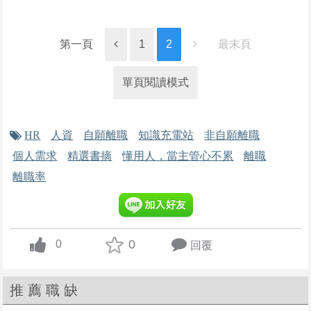
第一頁
1
2
最末頁
單頁閱讀模式
HR
人資
自願離職
知識充電站
非自願離職
個人需求
精選書摘
懂用人，當主管心不累
離職
離職率
0
0
回覆
up vote
推薦職缺