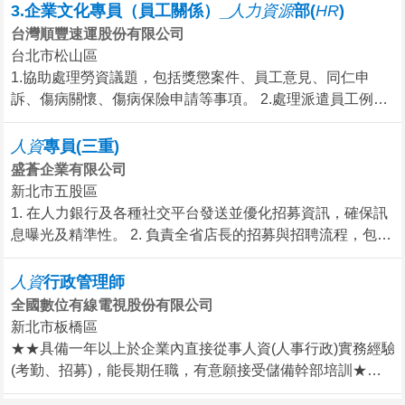
3.企業文化專員（員工關係）_
人
力
資
源
部(
HR
)
台灣順豐速運股份有限公司
台北市松山區
1.協助處理勞資議題，包括獎懲案件、員工意見、同仁申
訴、傷病關懷、傷病保險申請等事項。 2.處理派遣員工例行
出勤管理議題與派遣帳務結算作業。 3.執行員工關係各項業
務，包括勞資會議、員工滿意度調查、企業文化推展、各項
人
資
專員(三重)
期刊宣導製作、員工關懷各項活動舉辦等。 4.能獨立執行新
盛蒼企業有限公司
竹以北地區各網點員工關懷與探視作業。 5.其他主管交辦事
新北市五股區
項。
1. 在人力銀行及各種社交平台發送並優化招募資訊，確保訊
息曝光及精準性。 2. 負責全省店長的招募與招聘流程，包含
面試安排、視訊說明及培訓計畫執行。 3. 規劃雇用契約、薪
酬制度及員工關係政策，確保勞動法令合規並提升管理效
人
資
行政管理師
率。 4. 分析並預測公司人力需求，執行招募、甄選與任用策
全國數位有線電視股份有限公司
略，快速滿足組織需求。 5. 定期檢視與修訂人資政策，針對
新北市板橋區
不足提出實際改善建議，提升內部運作成效。 6. 使用人力資
★★具備一年以上於企業內直接從事人資(人事行政)實務經驗
源信息系統，進行數據管理及分析，提供決策性報告。
(考勤、招募)，能長期任職，有意願接受儲備幹部培訓★★
工作概述： 1.操作人資考勤系統、使用excel技能處理職工出