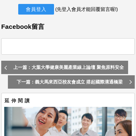
勤紀錄(含異常)，進行計薪前各時期考勤作業 2.招募實務(含
會員登入
(先登入會員才能回覆留言喔!)
聯繫與接待)，招募績效與產值數據分析和提報、招募管道開
發 3.新人入職實務(含報到前及報到日各階段作業、新人
訓)、試用期績效與產值考核作業 4.外訓證照管理及追蹤安
Facebook留言
排、內訓開班開課與跟課、通識類內訓講師擔任、訓練效益
分析 5.保險(勞健退與團險)實務執行、各類補助申請與追
蹤、制服管理、托兒措施、臨場服務、防疫實務執行與管
理、文件檔案建置與管理、各階段績效考核作業執行(含PIP)
6.專案執行與法遵項目執行、風控提報、勞檢實務(含爭議處
上一篇：大葉大學健康美麗產業線上論壇 聚焦原料安全
理) 7.time report、Daily report 8.主管交辦事項
性
下一篇：義大馬來西亞校友會成立 搭起國際溝通橋梁
延伸閱讀