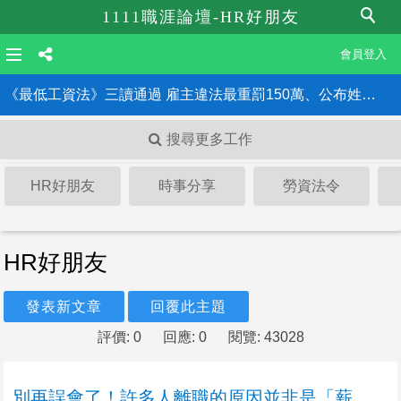
1111職涯論壇-HR好朋友
會員登入
《最低工資法》三讀通過 雇主違法最重罰150萬、公布姓名！HR一定要知道的6大重點
搜尋更多工作
HR好朋友
時事分享
勞資法令
HR好朋友
發表新文章
回覆此主題
評價: 0
回應: 0
閱覽: 43028
別再誤會了！許多人離職的原因並非是「薪